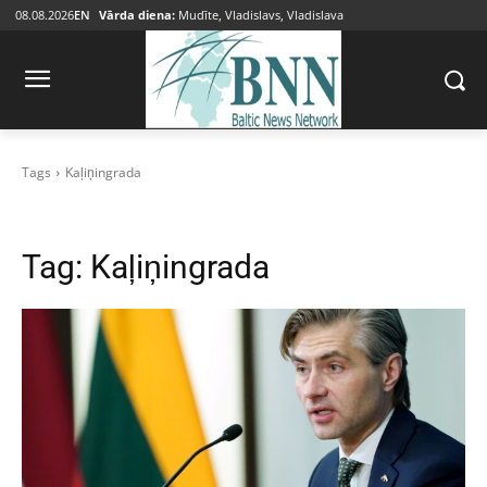
08.08.2026
EN
Vārda diena:
Mudīte, Vladislavs, Vladislava
Tags
Kaļiņingrada
Tag:
Kaļiņingrada