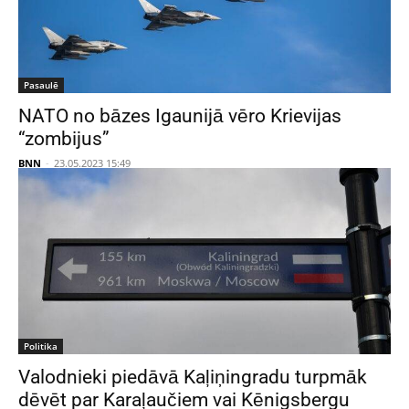
Pasaulē
NATO no bāzes Igaunijā vēro Krievijas
“zombijus”
BNN
-
23.05.2023 15:49
Politika
Valodnieki piedāvā Kaļiņingradu turpmāk
dēvēt par Karaļaučiem vai Kēnigsbergu