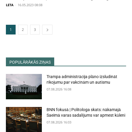
LETA
-
16.05.2023 08:08
1
2
3
POPULĀRĀKĀS ZIŅAS
Trampa administrācija plāno izsludināt
rīkojumu par vakcīnām un autismu
07.08.2026 16:08
BNN fokusā | Politologa skats: nākamajā
Saeimā varas sadalījums var apmest kūleni
07.08.2026 16:03