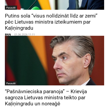
Pasaulē
Putins sola “visus nolīdzināt līdz ar zemi”
pēc Lietuvas ministra izteikumiem par
Kaļiņingradu
BNN
-
01.06.2026 11:11
Pasaulē
“Pašnāvnieciska paranoja” – Krievija
sagroza Lietuvas ministra teikto par
Kaļiņingradu un noreaģē