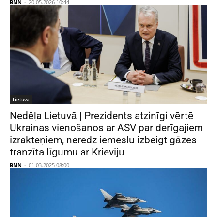
BNN
-
20.05.2026 10:44
Lietuva
Nedēļa Lietuvā | Prezidents atzinīgi vērtē
Ukrainas vienošanos ar ASV par derīgajiem
izrakteņiem, neredz iemeslu izbeigt gāzes
tranzīta līgumu ar Krieviju
BNN
-
01.03.2025 08:00