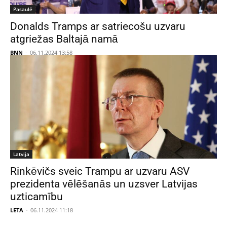
Pasaulē
Donalds Tramps ar satriecošu uzvaru
atgriežas Baltajā namā
BNN
-
06.11.2024 13:58
Latvija
Rinkēvičs sveic Trampu ar uzvaru ASV
prezidenta vēlēšanās un uzsver Latvijas
uzticamību
LETA
-
06.11.2024 11:18