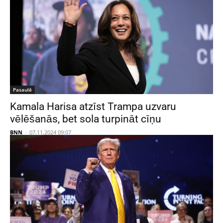
Pasaulē
Kamala Harisa atzīst Trampa uzvaru
vēlēšanās, bet sola turpināt cīņu
BNN
-
07.11.2024 09:07