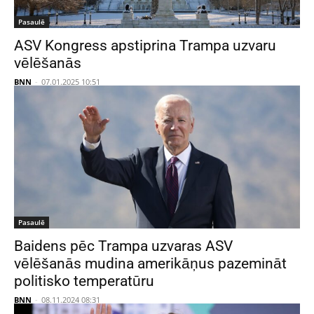
Pasaulē
ASV Kongress apstiprina Trampa uzvaru
vēlēšanās
BNN
-
07.01.2025 10:51
Pasaulē
Baidens pēc Trampa uzvaras ASV
vēlēšanās mudina amerikāņus pazemināt
politisko temperatūru
BNN
-
08.11.2024 08:31