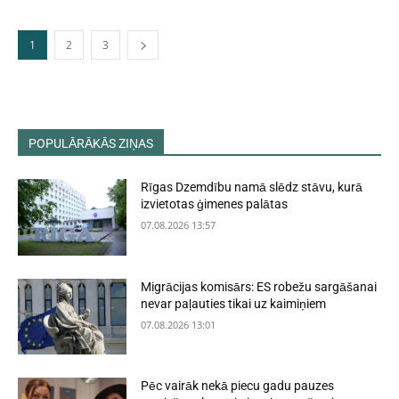
1
2
3
POPULĀRĀKĀS ZIŅAS
Rīgas Dzemdību namā slēdz stāvu, kurā
izvietotas ģimenes palātas
07.08.2026 13:57
Migrācijas komisārs: ES robežu sargāšanai
nevar paļauties tikai uz kaimiņiem
07.08.2026 13:01
Pēc vairāk nekā piecu gadu pauzes