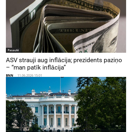
Pasaulē
ASV strauji aug inflācija; prezidents paziņo
– “man patīk inflācija”
BNN
-
11.06.2026 15:01