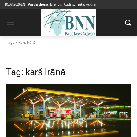
10.08.2026
EN
Vārda diena:
Brencis, Audris, Inuta, Audra
Tags
Karš Irānā
Tag:
karš Irānā