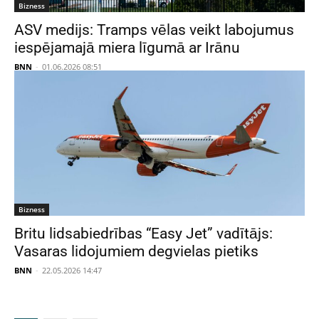
Bizness
ASV medijs: Tramps vēlas veikt labojumus
iespējamajā miera līgumā ar Irānu
BNN
-
01.06.2026 08:51
Bizness
Britu lidsabiedrības “Easy Jet” vadītājs:
Vasaras lidojumiem degvielas pietiks
BNN
-
22.05.2026 14:47