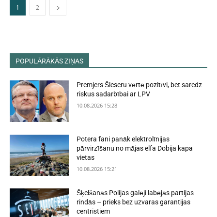
1
2
POPULĀRĀKĀS ZIŅAS
Premjers Šleseru vērtē pozitīvi, bet saredz
riskus sadarbībai ar LPV
10.08.2026 15:28
Potera fani panāk elektrolīnijas
pārvirzīšanu no mājas elfa Dobija kapa
vietas
10.08.2026 15:21
Šķelšanās Polijas galēji labējās partijas
rindās – prieks bez uzvaras garantijas
centristiem