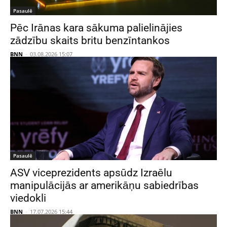
Pasaulē
Pēc Irānas kara sākuma palielinājies
zādzību skaits britu benzīntankos
BNN
-
03.08.2026 15:07
Pasaulē
ASV viceprezidents apsūdz Izraēlu
manipulācijās ar amerikāņu sabiedrības
viedokli
BNN
-
17.07.2026 15:44