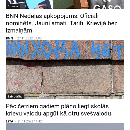
Bizness
BNN Nedēļas apkopojums: Oficiāli
nominēts. Jauni amati. Tarifi. Krievijā bez
izmaiņām
BNN
-
27.11.2022 08:00
Sabiedrība
Pēc četriem gadiem plāno liegt skolās
krievu valodu apgūt kā otru svešvalodu
LETA
-
21.11.2022 11:42