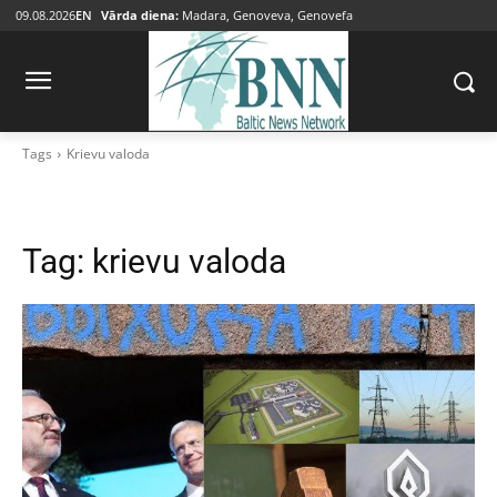
09.08.2026
EN
Vārda diena:
Madara, Genoveva, Genovefa
Tags
Krievu valoda
Tag:
krievu valoda