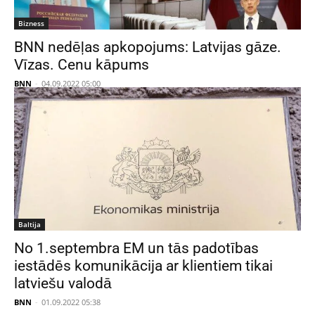
Bizness
BNN nedēļas apkopojums: Latvijas gāze.
Vīzas. Cenu kāpums
BNN
-
04.09.2022 05:00
Baltija
No 1.septembra EM un tās padotības
iestādēs komunikācija ar klientiem tikai
latviešu valodā
BNN
-
01.09.2022 05:38