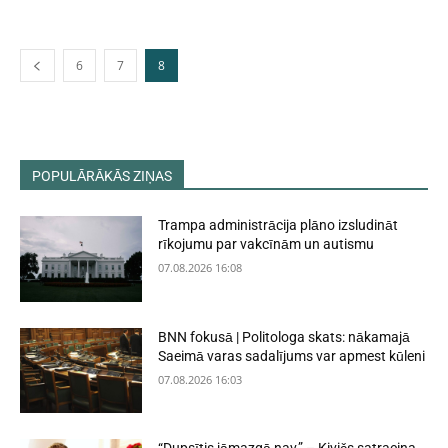
6
7
8
POPULĀRĀKĀS ZIŅAS
Trampa administrācija plāno izsludināt
rīkojumu par vakcīnām un autismu
07.08.2026 16:08
BNN fokusā | Politologa skats: nākamajā
Saeimā varas sadalījums var apmest kūleni
07.08.2026 16:03