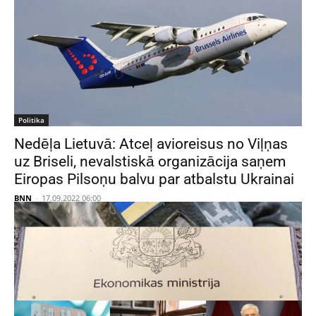
Politika
Nedēļa Lietuvā: Atceļ avioreisus no Viļņas
uz Briseli, nevalstiskā organizācija saņem
Eiropas Pilsoņu balvu par atbalstu Ukrainai
BNN
-
17.09.2022 06:00