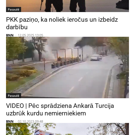
Pasaulē
PKK paziņo, ka noliek ieročus un izbeidz
darbību
BNN
-
12.05.2025 13:05
Pasaulē
VIDEO | Pēc sprādziena Ankarā Turcija
uzbrūk kurdu nemierniekiem
BNN
-
02.10.2023 09:48