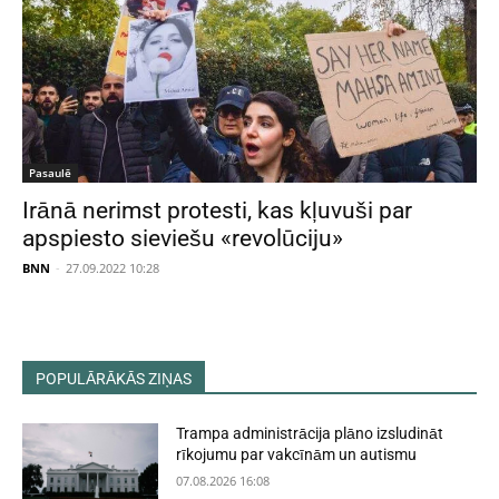
Pasaulē
Irānā nerimst protesti, kas kļuvuši par
apspiesto sieviešu «revolūciju»
BNN
-
27.09.2022 10:28
POPULĀRĀKĀS ZIŅAS
Trampa administrācija plāno izsludināt
rīkojumu par vakcīnām un autismu
07.08.2026 16:08