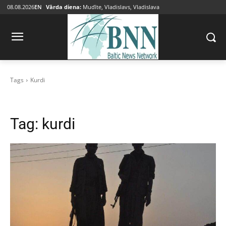
08.08.2026
EN
Vārda diena:
Mudīte, Vladislavs, Vladislava
Tags
Kurdi
Tag:
kurdi