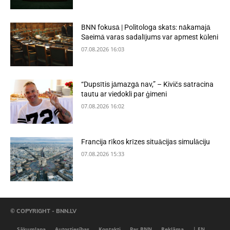
BNN fokusā | Politologa skats: nākamajā
Saeimā varas sadalījums var apmest kūleni
07.08.2026 16:03
“Dupsītis jāmazgā nav,” – Kivičs satracina
tautu ar viedokli par ģimeni
07.08.2026 16:02
Francija rīkos krīzes situācijas simulāciju
07.08.2026 15:33
© COPYRIGHT - BNN.LV
Sākumlapa
Autortiesības
Kontakti
Par BNN
Reklāma
| EN