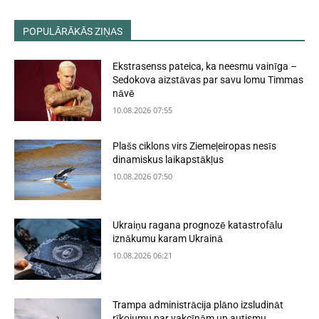
POPULĀRĀKĀS ZIŅAS
Ekstrasenss pateica, ka neesmu vainīga –
Sedokova aizstāvas par savu lomu Timmas
nāvē
10.08.2026 07:55
Plašs ciklons virs Ziemeļeiropas nesīs
dinamiskus laikapstākļus
10.08.2026 07:50
Ukraiņu ragana prognozē katastrofālu
iznākumu karam Ukrainā
10.08.2026 06:21
Trampa administrācija plāno izsludināt
rīkojumu par vakcīnām un autismu