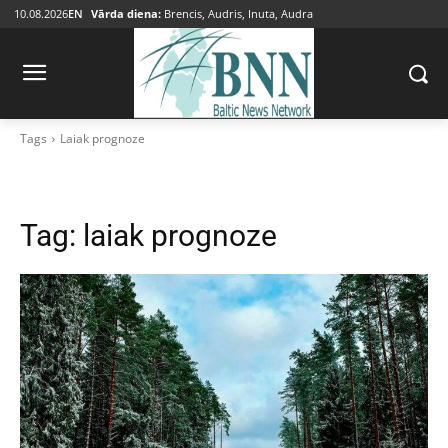
10.08.2026
EN
Vārda diena:
Brencis, Audris, Inuta, Audra
Tags
Laiak prognoze
Tag:
laiak prognoze