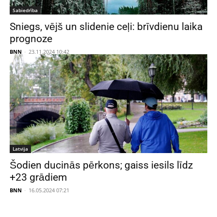
Sabiedrība
Sniegs, vējš un slidenie ceļi: brīvdienu laika
prognoze
BNN
-
23.11.2024 10:42
Latvija
Šodien ducinās pērkons; gaiss iesils līdz
+23 grādiem
BNN
-
16.05.2024 07:21