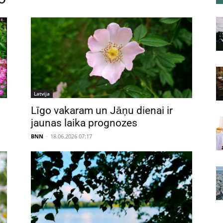
Latvija
Līgo vakaram un Jāņu dienai ir
jaunas laika prognozes
BNN
-
18.06.2026 07:17