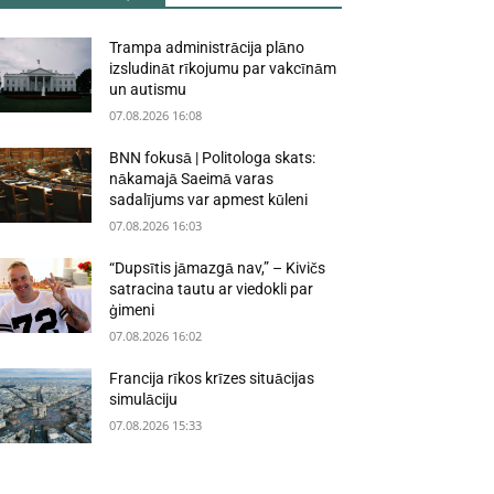
Trampa administrācija plāno
izsludināt rīkojumu par vakcīnām
un autismu
07.08.2026 16:08
BNN fokusā | Politologa skats:
nākamajā Saeimā varas
sadalījums var apmest kūleni
07.08.2026 16:03
“Dupsītis jāmazgā nav,” – Kivičs
satracina tautu ar viedokli par
ģimeni
07.08.2026 16:02
Francija rīkos krīzes situācijas
simulāciju
07.08.2026 15:33