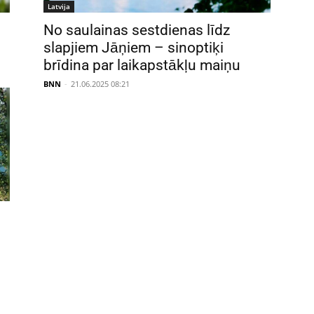
Latvija
No saulainas sestdienas līdz
slapjiem Jāņiem – sinoptiķi
brīdina par laikapstākļu maiņu
BNN
-
21.06.2025 08:21