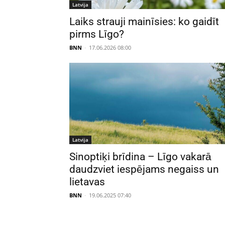
Latvija
Laiks strauji mainīsies: ko gaidīt
pirms Līgo?
BNN
-
17.06.2026 08:00
Latvija
Sinoptiķi brīdina – Līgo vakarā
daudzviet iespējams negaiss un
lietavas
BNN
-
19.06.2025 07:40