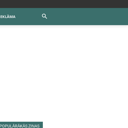
REKLĀMA
POPULĀRĀKĀS ZIŅAS