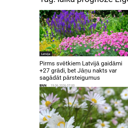
Latvija
Pirms svētkiem Latvijā gaidāmi
+27 grādi, bet Jāņu nakts var
sagādāt pārsteigumus
BNN
-
19.06.2026 07:00