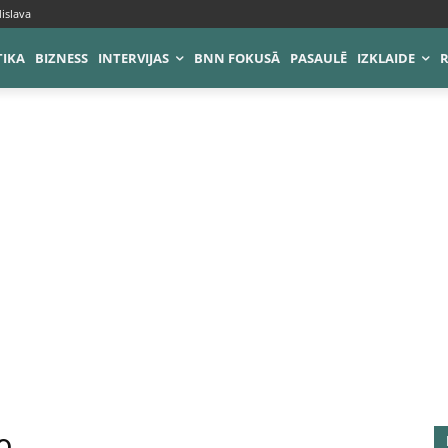
islava
TIKA
BIZNESS
INTERVIJAS
BNN FOKUSĀ
PASAULĒ
IZKLAIDE
o