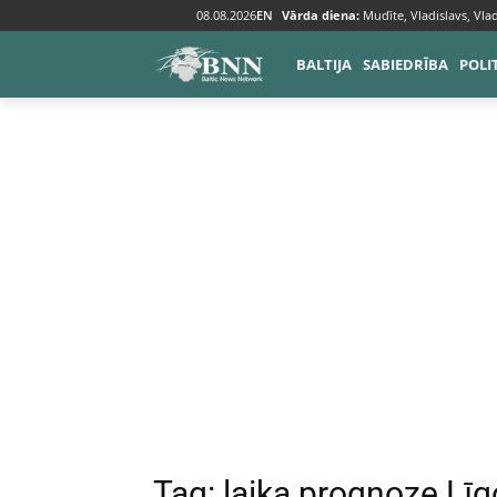
08.08.2026
EN
Vārda diena:
Mudīte, Vladislavs, Vlad
Tags
Laika prognoze Līgo
BALTIJA
SABIEDRĪBA
POLI
Tag:
laika prognoze Līg