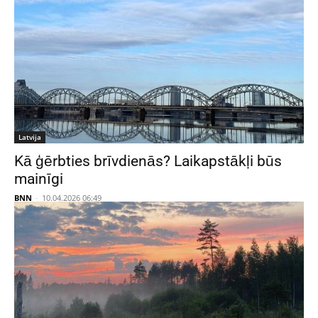
Latvija
Kā ģērbties brīvdienās? Laikapstākļi būs
mainīgi
BNN
-
10.04.2026 06:49