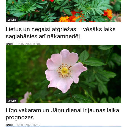
Latvija
Lietus un negaisi atgriežas – vēsāks laiks
saglabāsies arī nākamnedēļ
BNN
-
02.07.2026 08:04
Latvija
Līgo vakaram un Jāņu dienai ir jaunas laika
prognozes
BNN
-
18.06.2026 07:17