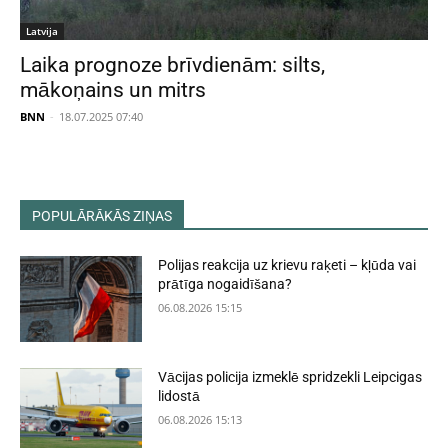
Latvija
Laika prognoze brīvdienām: silts,
mākoņains un mitrs
BNN
-
18.07.2025 07:40
POPULĀRĀKĀS ZIŅAS
Polijas reakcija uz krievu raķeti – kļūda vai
prātīga nogaidīšana?
06.08.2026 15:15
Vācijas policija izmeklē spridzekli Leipcigas
lidostā
06.08.2026 15:13