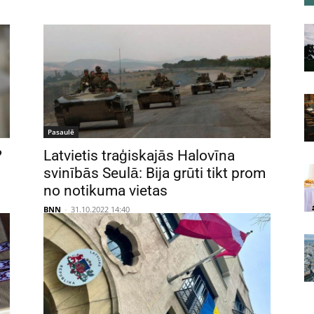
Pasaulē
?
Latvietis traģiskajās Halovīna
svinībās Seulā: Bija grūti tikt prom
no notikuma vietas
BNN
-
31.10.2022 14:40