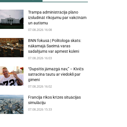
Trampa administrācija plāno
izsludināt rīkojumu par vakcīnām
un autismu
07.08.2026 16:08
BNN fokusā | Politologa skats:
nākamajā Saeimā varas
sadalījums var apmest kūleni
07.08.2026 16:03
“Dupsītis jāmazgā nav,” – Kivičs
satracina tautu ar viedokli par
ģimeni
07.08.2026 16:02
Francija rīkos krīzes situācijas
simulāciju
07.08.2026 15:33