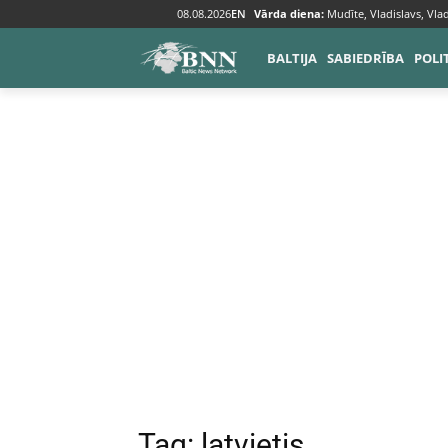
08.08.2026
EN
Vārda diena:
Mudīte, Vladislavs, Vlad
Tags
Latvietis
BALTIJA
SABIEDRĪBA
POLI
Tag:
latvietis