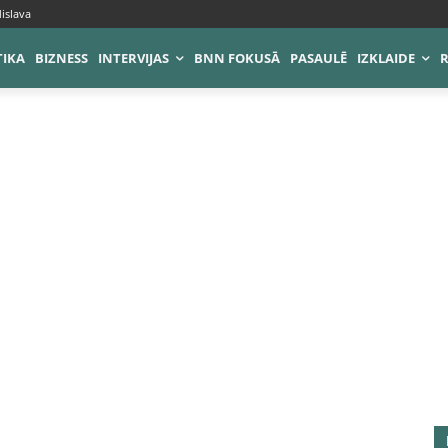
islava
TIKA
BIZNESS
INTERVIJAS
BNN FOKUSĀ
PASAULĒ
IZKLAIDE