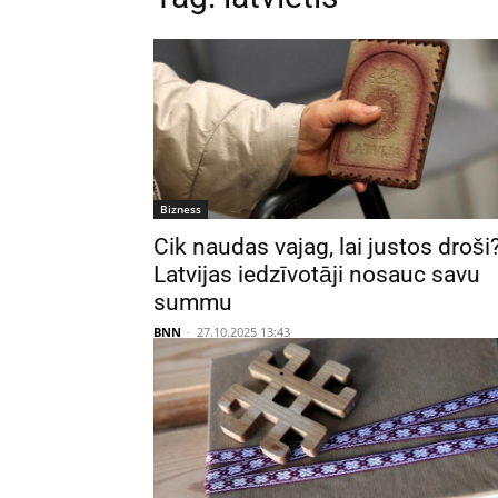
Bizness
Cik naudas vajag, lai justos droši
Latvijas iedzīvotāji nosauc savu
summu
BNN
-
27.10.2025 13:43