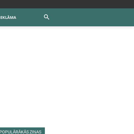
REKLĀMA
POPULĀRĀKĀS ZIŅAS