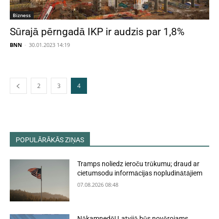
Bizness
Sūrajā pērngadā IKP ir audzis par 1,8%
BNN
-
30.01.2023 14:19
2
3
4
POPULĀRĀKĀS ZIŅAS
Tramps noliedz ieroču trūkumu; draud ar
cietumsodu informācijas nopludinātājiem
07.08.2026 08:48
Nākamnedēļ Latvijā būs novērojams