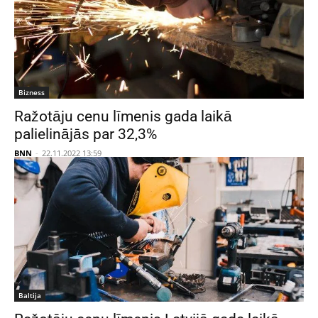
Bizness
Ražotāju cenu līmenis gada laikā
palielinājās par 32,3%
BNN
-
22.11.2022 13:59
Baltija