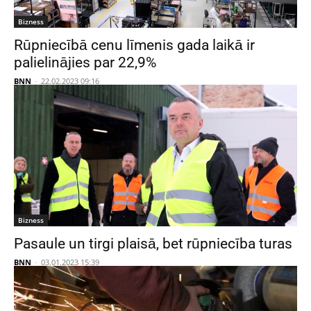
Bizness
Rūpniecībā cenu līmenis gada laikā ir
palielinājies par 22,9%
BNN
-
22.02.2023 09:16
Bizness
Pasaule un tirgi plaisā, bet rūpniecība turas
BNN
-
03.01.2023 15:39