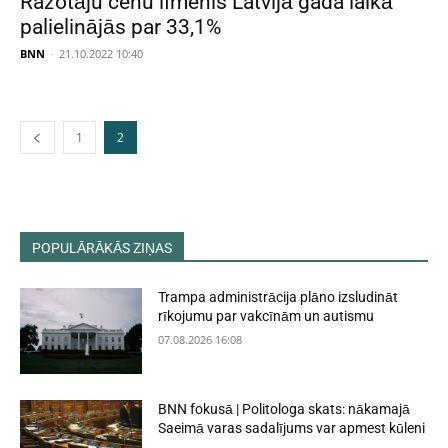
Ražotāju cenu līmenis Latvijā gada laikā
palielinājās par 33,1%
BNN
-
21.10.2022 10:40
1
2
POPULĀRĀKĀS ZIŅAS
Trampa administrācija plāno izsludināt
rīkojumu par vakcīnām un autismu
07.08.2026 16:08
BNN fokusā | Politologa skats: nākamajā
Saeimā varas sadalījums var apmest kūleni