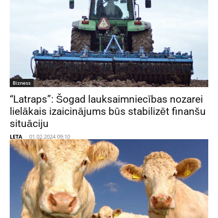
Bizness
“Latraps”: Šogad lauksaimniecības nozarei
lielākais izaicinājums būs stabilizēt finanšu
situāciju
LETA
-
01.02.2024 09:10