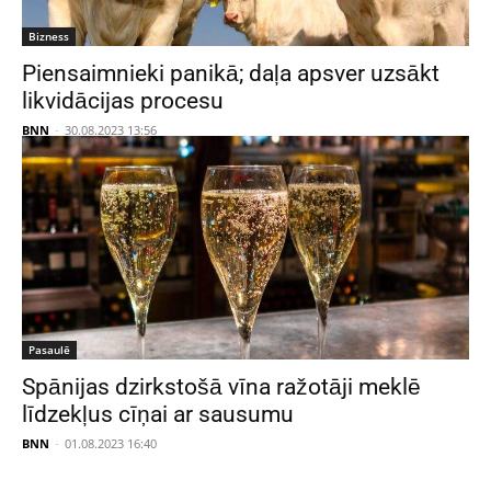
Bizness
Piensaimnieki panikā; daļa apsver uzsākt
likvidācijas procesu
BNN
-
30.08.2023 13:56
Pasaulē
Spānijas dzirkstošā vīna ražotāji meklē
līdzekļus cīņai ar sausumu
BNN
-
01.08.2023 16:40