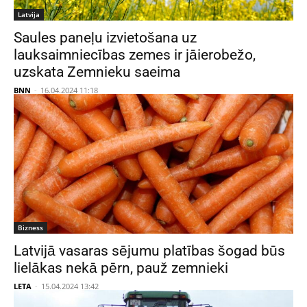
Latvija
Saules paneļu izvietošana uz
lauksaimniecības zemes ir jāierobežo,
uzskata Zemnieku saeima
BNN
-
16.04.2024 11:18
Bizness
Latvijā vasaras sējumu platības šogad būs
lielākas nekā pērn, pauž zemnieki
LETA
-
15.04.2024 13:42