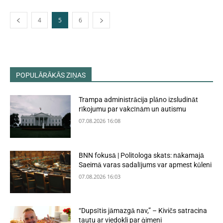
4
5
6
POPULĀRĀKĀS ZIŅAS
Trampa administrācija plāno izsludināt
rīkojumu par vakcīnām un autismu
07.08.2026 16:08
BNN fokusā | Politologa skats: nākamajā
Saeimā varas sadalījums var apmest kūleni
07.08.2026 16:03
“Dupsītis jāmazgā nav,” – Kivičs satracina
tautu ar viedokli par ģimeni