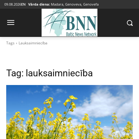
09.08.2026
EN
Vārda diena:
Madara, Genoveva, Genovefa
Tags
Lauksaimniecība
Tag:
lauksaimniecība