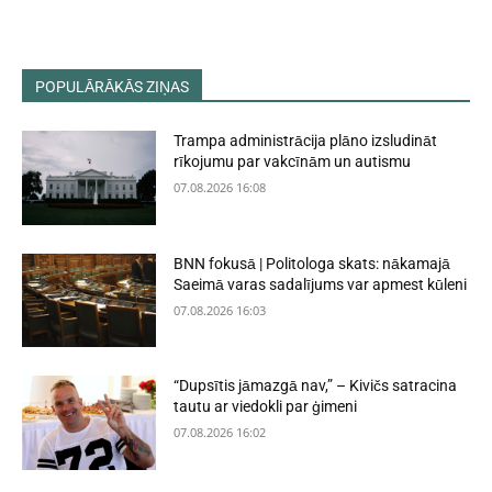
POPULĀRĀKĀS ZIŅAS
Trampa administrācija plāno izsludināt
rīkojumu par vakcīnām un autismu
07.08.2026 16:08
BNN fokusā | Politologa skats: nākamajā
Saeimā varas sadalījums var apmest kūleni
07.08.2026 16:03
“Dupsītis jāmazgā nav,” – Kivičs satracina
tautu ar viedokli par ģimeni
07.08.2026 16:02