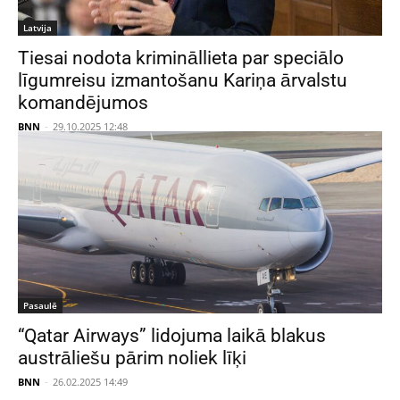
Latvija
Tiesai nodota krimināllieta par speciālo
līgumreisu izmantošanu Kariņa ārvalstu
komandējumos
BNN
-
29.10.2025 12:48
Pasaulē
“Qatar Airways” lidojuma laikā blakus
austrāliešu pārim noliek līķi
BNN
-
26.02.2025 14:49