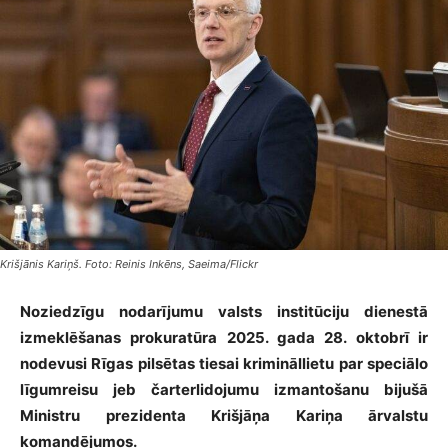
Krišjānis Kariņš. Foto: Reinis Inkēns, Saeima/Flickr
Noziedzīgu nodarījumu valsts institūciju dienestā
izmeklēšanas prokuratūra 2025. gada 28. oktobrī ir
nodevusi Rīgas pilsētas tiesai krimināllietu par speciālo
līgumreisu jeb čarterlidojumu izmantošanu bijušā
Ministru prezidenta Krišjāņa Kariņa ārvalstu
komandējumos.