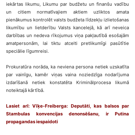
iekārtas likumu, Likumu par budžetu un finanšu vadību
un citiem normatīvajiem aktiem uzliktos amata
pienākumus kontrolēt valsts budžeta līdzekļu izlietošanas
likumību un lietderību Valsts kancelejā, kā arī neveica
darbības un nedeva rīkojumus viņa pakļautībā esošajām
amatpersonām, lai tiktu atcelti pretlikumīgi pasūtītie
speciālie līgumreisi.
Prokuratūra norāda, ka neviena persona netiek uzskatīta
par vainīgu, kamēr viņas vaina noziedzīga nodarījuma
izdarīšanā netiek konstatēta Kriminālprocesa likumā
noteiktajā kārtībā.
Lasiet arī:
Vīķe-Freiberga: Deputāti, kas balsos par
Stambulas konvencijas denonsēšanu, ir Putina
propagandas iespaidoti