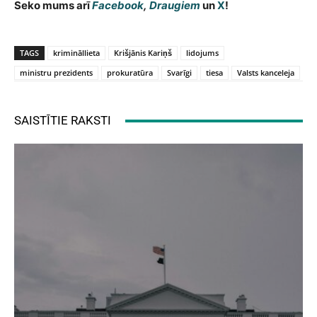
Seko mums arī
Facebook
,
Draugiem
un
X
!
TAGS
krimināllieta
Krišjānis Kariņš
lidojums
ministru prezidents
prokuratūra
Svarīgi
tiesa
Valsts kanceleja
SAISTĪTIE RAKSTI