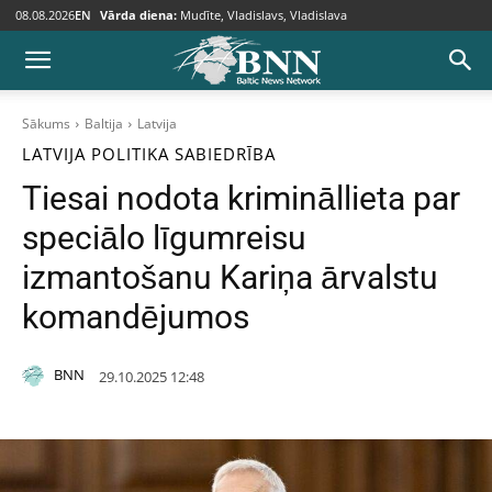
08.08.2026
EN
Vārda diena:
Mudīte, Vladislavs, Vladislava
Sākums
Baltija
Latvija
LATVIJA
POLITIKA
SABIEDRĪBA
Tiesai nodota krimināllieta par
speciālo līgumreisu
izmantošanu Kariņa ārvalstu
komandējumos
BNN
29.10.2025 12:48