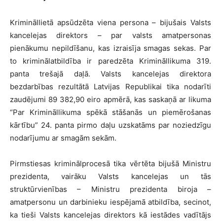
Krimināllietā apsūdzēta viena persona – bijušais Valsts
kancelejas direktors – par valsts amatpersonas
pienākumu nepildīšanu, kas izraisīja smagas sekas. Par
to kriminālatbildība ir paredzēta Krimināllikuma 319.
panta trešajā daļā. Valsts kancelejas direktora
bezdarbības rezultātā Latvijas Republikai tika nodarīti
zaudējumi 89 382,90 eiro apmērā, kas saskaņā ar likuma
“Par Krimināllikuma spēkā stāšanās un piemērošanas
kārtību” 24. panta pirmo daļu uzskatāms par noziedzīgu
nodarījumu ar smagām sekām.
Pirmstiesas kriminālprocesā tika vērtēta bijušā Ministru
prezidenta, vairāku Valsts kancelejas un tās
struktūrvienības – Ministru prezidenta biroja –
amatpersonu un darbinieku iespējamā atbildība, secinot,
ka tieši Valsts kancelejas direktors kā iestādes vadītājs