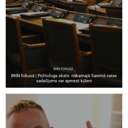
BNN FOKUSĀ
BNN fokusā | Politologa skats: nākamajā Saeimā varas
sadalījums var apmest kūleni