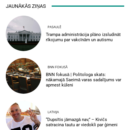
JAUNĀKĀS ZIŅAS
PASAULĒ
Trampa administrācija plāno izsludināt
rīkojumu par vakcīnām un autismu
BNN FOKUSĀ
BNN fokusā | Politologa skats:
nākamajā Saeimā varas sadalījums var
apmest kūleni
LATVIJA
“Dupsītis jāmazgā nav,” – Kivičs
satracina tautu ar viedokli par ģimeni