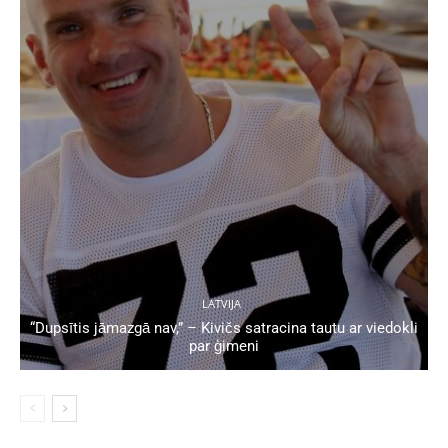
LATVIJA
“Dupsītis jāmazgā nav,” – Kivičs satracina tautu ar viedokli
par ģimeni