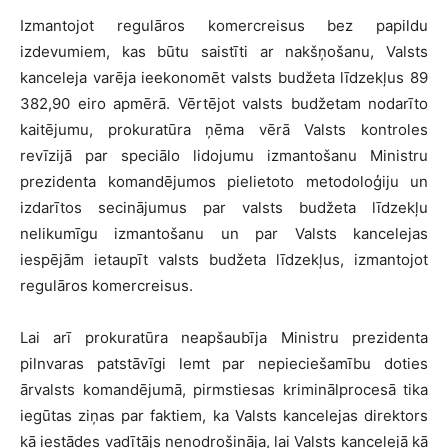
Izmantojot regulāros komercreisus bez papildu
izdevumiem, kas būtu saistīti ar nakšņošanu, Valsts
kanceleja varēja ieekonomēt valsts budžeta līdzekļus 89
382,90 eiro apmērā. Vērtējot valsts budžetam nodarīto
kaitējumu, prokuratūra ņēma vērā Valsts kontroles
revīzijā par speciālo lidojumu izmantošanu Ministru
prezidenta komandējumos pielietoto metodoloģiju un
izdarītos secinājumus par valsts budžeta līdzekļu
nelikumīgu izmantošanu un par Valsts kancelejas
iespējām ietaupīt valsts budžeta līdzekļus, izmantojot
regulāros komercreisus.
Lai arī prokuratūra neapšaubīja Ministru prezidenta
pilnvaras patstāvīgi lemt par nepieciešamību doties
ārvalsts komandējumā, pirmstiesas kriminālprocesā tika
iegūtas ziņas par faktiem, ka Valsts kancelejas direktors
kā iestādes vadītājs nenodrošināja, lai Valsts kancelejā kā