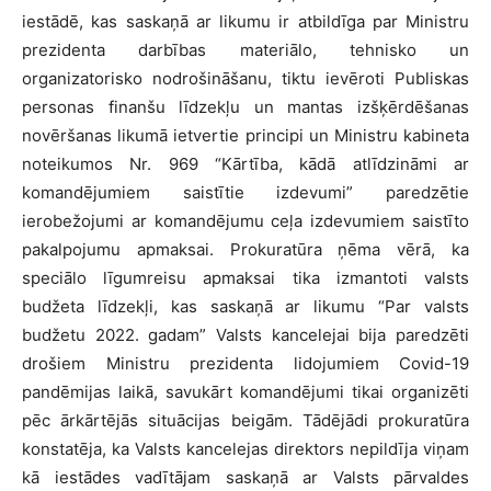
iestādē, kas saskaņā ar likumu ir atbildīga par Ministru
prezidenta darbības materiālo, tehnisko un
organizatorisko nodrošināšanu, tiktu ievēroti Publiskas
personas finanšu līdzekļu un mantas izšķērdēšanas
novēršanas likumā ietvertie principi un Ministru kabineta
noteikumos Nr. 969 “Kārtība, kādā atlīdzināmi ar
komandējumiem saistītie izdevumi” paredzētie
ierobežojumi ar komandējumu ceļa izdevumiem saistīto
pakalpojumu apmaksai. Prokuratūra ņēma vērā, ka
speciālo līgumreisu apmaksai tika izmantoti valsts
budžeta līdzekļi, kas saskaņā ar likumu “Par valsts
budžetu 2022. gadam” Valsts kancelejai bija paredzēti
drošiem Ministru prezidenta lidojumiem Covid-19
pandēmijas laikā, savukārt komandējumi tikai organizēti
pēc ārkārtējās situācijas beigām. Tādējādi prokuratūra
konstatēja, ka Valsts kancelejas direktors nepildīja viņam
kā iestādes vadītājam saskaņā ar Valsts pārvaldes