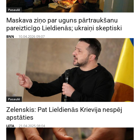
Pasaulē
Maskava ziņo par uguns pārtraukšanu
pareizticīgo Lieldienās; ukraiņi skeptiski
BNN
-
10.04.2026 09:07
Pasaulē
Zelenskis: Pat Lieldienās Krievija nespēj
apstāties
LETA
-
21.04.2025 08:04