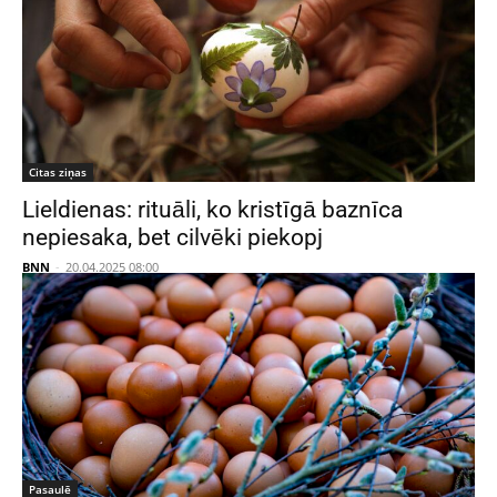
Citas ziņas
Lieldienas: rituāli, ko kristīgā baznīca
nepiesaka, bet cilvēki piekopj
BNN
-
20.04.2025 08:00
Pasaulē