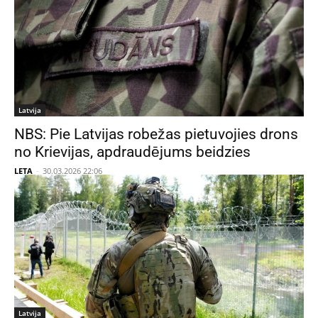
Latvija
NBS: Pie Latvijas robežas pietuvojies drons
no Krievijas, apdraudējums beidzies
LETA
-
30.03.2026 22:06
Latvija