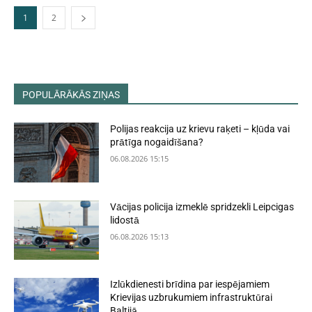
1
2
POPULĀRĀKĀS ZIŅAS
Polijas reakcija uz krievu raķeti – kļūda vai
prātīga nogaidīšana?
06.08.2026 15:15
Vācijas policija izmeklē spridzekli Leipcigas
lidostā
06.08.2026 15:13
Izlūkdienesti brīdina par iespējamiem
Krievijas uzbrukumiem infrastruktūrai
Baltijā