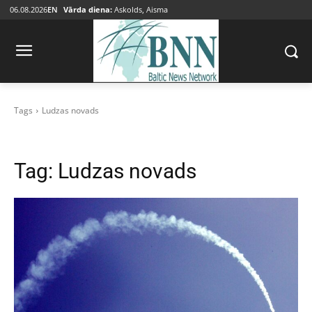
06.08.2026
EN
Vārda diena:
Askolds, Aisma
Tags
Ludzas novads
Tag:
Ludzas novads