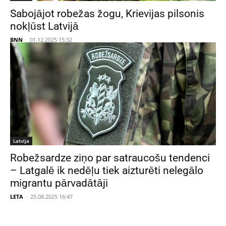
Sabojājot robežas žogu, Krievijas pilsonis
nokļūst Latvijā
BNN
-
01.12.2025 15:32
Latvija
Robežsardze ziņo par satraucošu tendenci
– Latgalē ik nedēļu tiek aizturēti nelegālo
migrantu pārvadātāji
LETA
-
25.08.2025 16:47