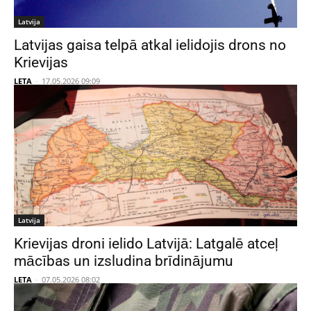
Latvija
Latvijas gaisa telpā atkal ielidojis drons no
Krievijas
LETA
-
17.05.2026 09:09
Latvija
Krievijas droni ielido Latvijā: Latgalē atceļ
mācības un izsludina brīdinājumu
LETA
-
07.05.2026 08:02