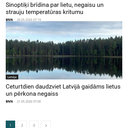
Sinoptiķi brīdina par lietu, negaisu un
strauju temperatūras kritumu
BNN
-
26.05.2026 07:19
Latvija
Ceturtdien daudzviet Latvijā gaidāms lietus
un pērkona negaiss
BNN
-
21.05.2026 07:00
1
2
3