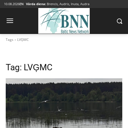
10.08.2026
EN
Vārda diena:
Brencis, Audris, Inuta, Audra
Tags
LVĢMC
Tag:
LVĢMC