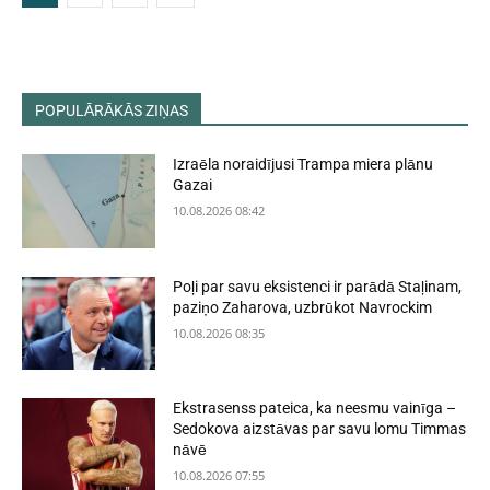
POPULĀRĀKĀS ZIŅAS
Izraēla noraidījusi Trampa miera plānu
Gazai
10.08.2026 08:42
Poļi par savu eksistenci ir parādā Staļinam,
paziņo Zaharova, uzbrūkot Navrockim
10.08.2026 08:35
Ekstrasenss pateica, ka neesmu vainīga –
Sedokova aizstāvas par savu lomu Timmas
nāvē
10.08.2026 07:55