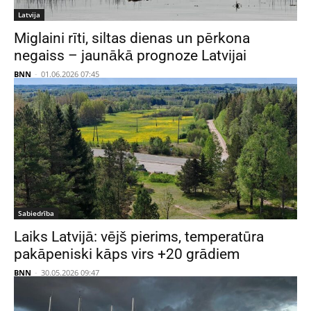
Latvija
Miglaini rīti, siltas dienas un pērkona
negaiss – jaunākā prognoze Latvijai
BNN
-
01.06.2026 07:45
Sabiedrība
Laiks Latvijā: vējš pierims, temperatūra
pakāpeniski kāps virs +20 grādiem
BNN
-
30.05.2026 09:47