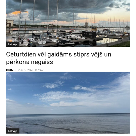
Latvija
Ceturtdien vēl gaidāms stiprs vējš un
pērkona negaiss
BNN
-
28.05.2026 07:47
Latvija