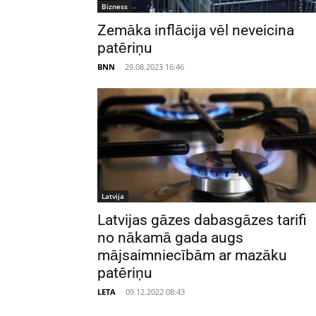
Bizness
Zemāka inflācija vēl neveicina
patēriņu
BNN
-
29.08.2023 16:46
Latvija
Latvijas gāzes dabasgāzes tarifi
no nākamā gada augs
mājsaimniecībām ar mazāku
patēriņu
LETA
-
09.12.2022 08:43