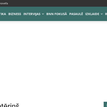
novefa
TIKA
BIZNESS
INTERVIJAS
BNN FOKUSĀ
PASAULĒ
IZKLAIDE
tēriņš