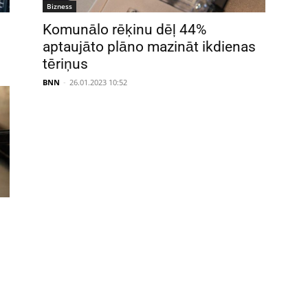
Bizness
Komunālo rēķinu dēļ 44%
aptaujāto plāno mazināt ikdienas
tēriņus
BNN
-
26.01.2023 10:52