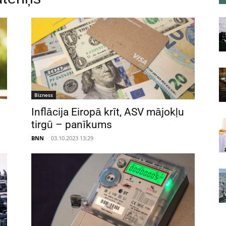
Bizness
Inflācija Eiropā krīt, ASV mājokļu
tirgū – panīkums
BNN
-
03.10.2023 13:29