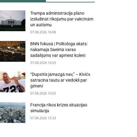
Trampa administrācija plāno
izsludināt rīkojumu par vakcīnām
un autismu
07.08.2026 16:08
BNN fokusā | Politologa skats:
nākamajā Saeimā varas
sadalījums var apmest kūleni
07.08.2026 16:03
“Dupsītis jāmazgā nav,” – Kivičs
satracina tautu ar viedokli par
ģimeni
07.08.2026 16:02
Francija rīkos krīzes situācijas
simulāciju
07.08.2026 15:33