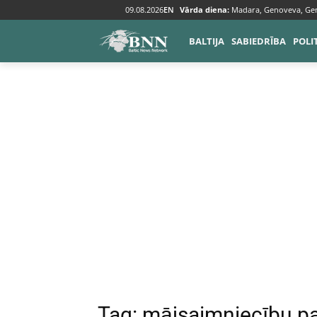
09.08.2026
EN
Vārda diena:
Madara, Genoveva, Ge
Tags
Mājsaimniecību patēriņš
BALTIJA
SABIEDRĪBA
POLI
Tag:
mājsaimniecību pa