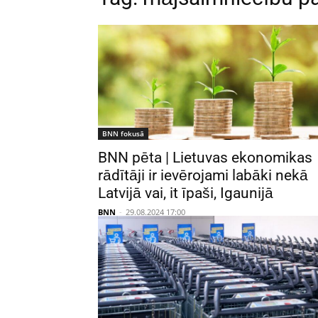
BNN fokusā
BNN pēta | Lietuvas ekonomikas
rādītāji ir ievērojami labāki nekā
Latvijā vai, it īpaši, Igaunijā
BNN
-
29.08.2024 17:00