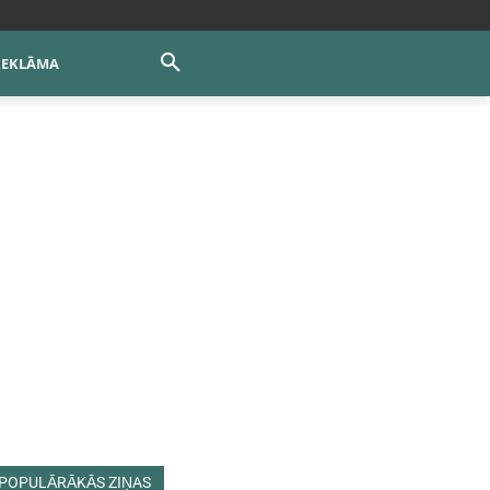
REKLĀMA
POPULĀRĀKĀS ZIŅAS