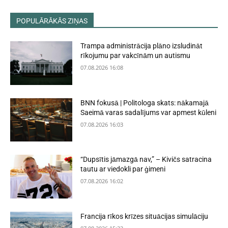
POPULĀRĀKĀS ZIŅAS
Trampa administrācija plāno izsludināt
rīkojumu par vakcīnām un autismu
07.08.2026 16:08
BNN fokusā | Politologa skats: nākamajā
Saeimā varas sadalījums var apmest kūleni
07.08.2026 16:03
“Dupsītis jāmazgā nav,” – Kivičs satracina
tautu ar viedokli par ģimeni
07.08.2026 16:02
Francija rīkos krīzes situācijas simulāciju