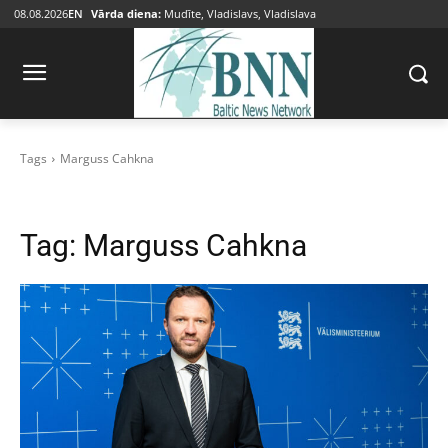
08.08.2026
EN
Vārda diena:
Mudīte, Vladislavs, Vladislava
Tags
Marguss Cahkna
Tag:
Marguss Cahkna