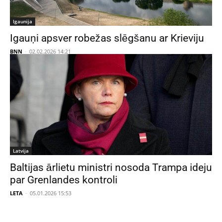
Igaunija
Igauņi apsver robežas slēgšanu ar Krieviju
BNN
-
02.02.2026 14:21
Latvija
Baltijas ārlietu ministri nosoda Trampa ideju
par Grenlandes kontroli
LETA
-
05.01.2026 15:53