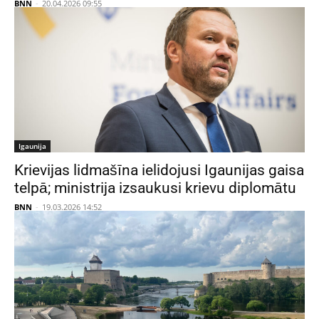
BNN
-
20.04.2026 09:55
Igaunija
Krievijas lidmašīna ielidojusi Igaunijas gaisa
telpā; ministrija izsaukusi krievu diplomātu
BNN
-
19.03.2026 14:52