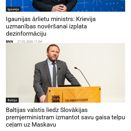
Igaunija
Igaunijas ārlietu ministrs: Krievija
uzmanības novēršanai izplata
dezinformāciju
BNN
-
27.05.2026 11:04
Baltija
Baltijas valstis liedz Slovākijas
premjerministram izmantot savu gaisa telpu
ceļam uz Maskavu