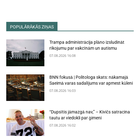
POPULĀRĀKĀS ZIŅAS
Trampa administrācija plāno izsludināt
rīkojumu par vakcīnām un autismu
07.08.2026 16:08
BNN fokusā | Politologa skats: nākamajā
Saeimā varas sadalījums var apmest kūleni
07.08.2026 16:03
“Dupsītis jāmazgā nav,” – Kivičs satracina
tautu ar viedokli par ģimeni
07.08.2026 16:02