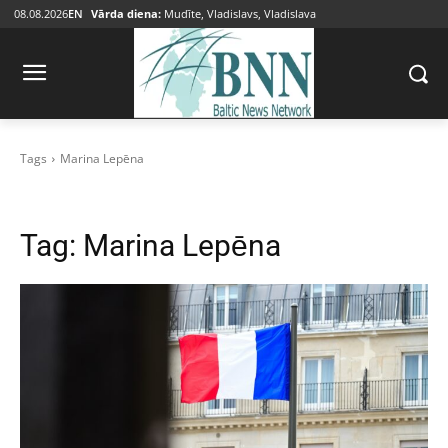
08.08.2026
EN
Vārda diena:
Mudīte, Vladislavs, Vladislava
Tags
Marina Lepēna
Tag:
Marina Lepēna