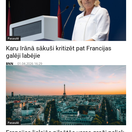
Pasaulē
Karu Irānā sākuši kritizēt pat Francijas
galēji labējie
BNN
-
01.04.2026 16:29
Pasaulē