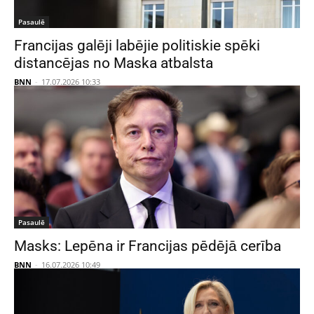
Pasaulē
Francijas galēji labējie politiskie spēki
distancējas no Maska atbalsta
BNN
-
17.07.2026 10:33
Pasaulē
Masks: Lepēna ir Francijas pēdējā cerība
BNN
-
16.07.2026 10:49