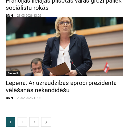
Francijas lielajās pilsētās varas groži paliek
sociālistu rokās
BNN
-
23.03.2026 13:02
Pasaulē
Lepēna: Ar uzraudzības aproci prezidenta
vēlēšanās nekandidēšu
BNN
-
26.02.2026 11:02
1
2
3