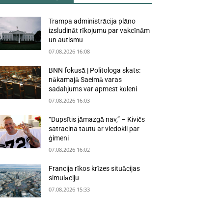
Trampa administrācija plāno
izsludināt rīkojumu par vakcīnām
un autismu
07.08.2026 16:08
BNN fokusā | Politologa skats:
nākamajā Saeimā varas
sadalījums var apmest kūleni
07.08.2026 16:03
“Dupsītis jāmazgā nav,” – Kivičs
satracina tautu ar viedokli par
ģimeni
07.08.2026 16:02
Francija rīkos krīzes situācijas
simulāciju
07.08.2026 15:33