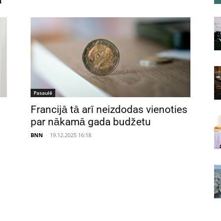
Pasaulē
Francijā tā arī neizdodas vienoties
par nākamā gada budžetu
BNN
-
19.12.2025 16:18