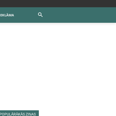
REKLĀMA
POPULĀRĀKĀS ZIŅAS