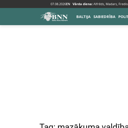
07.08.2026
EN
Vārda diena:
Alfrēds, Madars, Fredis
Tags
Mazākuma valdība
BALTIJA
SABIEDRĪBA
POLI
Tag:
mazākuma valdīb