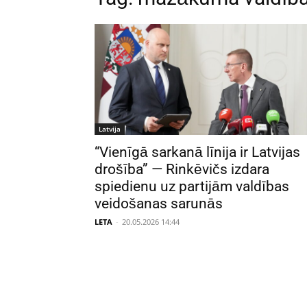
Latvija
“Vienīgā sarkanā līnija ir Latvijas
drošība” — Rinkēvičs izdara
spiedienu uz partijām valdības
veidošanas sarunās
LETA
-
20.05.2026 14:44