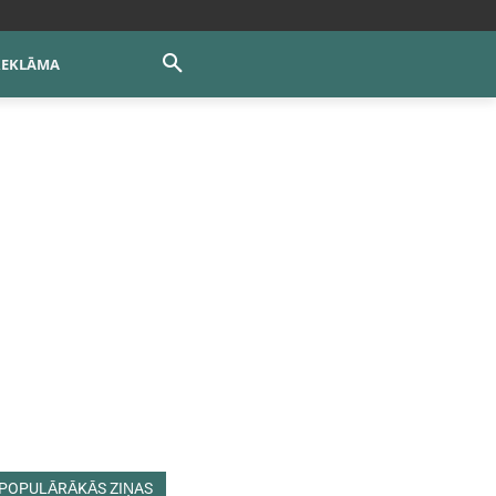
REKLĀMA
POPULĀRĀKĀS ZIŅAS