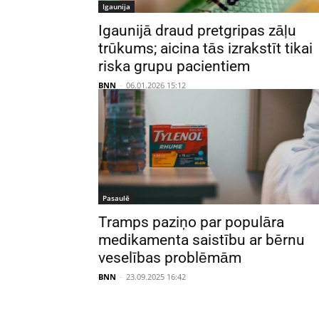
Igaunija
Igaunijā draud pretgripas zāļu
trūkums; aicina tās izrakstīt tikai
riska grupu pacientiem
BNN
-
06.01.2026 15:12
Pasaulē
Tramps paziņo par populāra
medikamenta saistību ar bērnu
veselības problēmām
BNN
-
23.09.2025 16:42