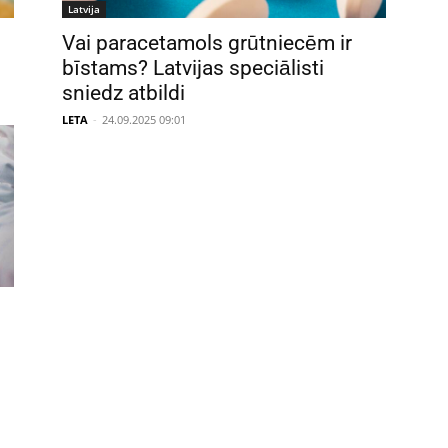
Latvija
Vai paracetamols grūtniecēm ir
bīstams? Latvijas speciālisti
sniedz atbildi
LETA
-
24.09.2025 09:01