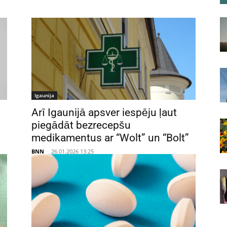
Igaunija
Arī Igaunijā apsver iespēju ļaut
piegādāt bezrecepšu
medikamentus ar “Wolt” un “Bolt”
BNN
-
26.01.2026 13:25