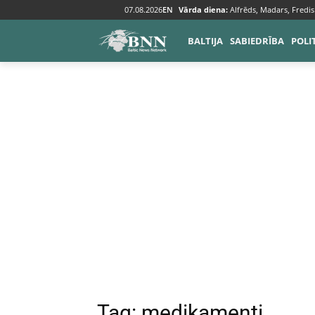
07.08.2026
EN
Vārda diena:
Alfrēds, Madars, Fredis
Tags
Medikamenti
BALTIJA
SABIEDRĪBA
POLI
Tag:
medikamenti