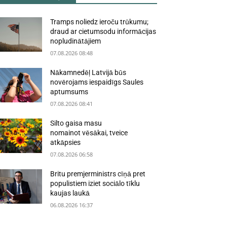
Tramps noliedz ieroču trūkumu;
draud ar cietumsodu informācijas
nopludinātājiem
07.08.2026 08:48
Nākamnedēļ Latvijā būs
novērojams iespaidīgs Saules
aptumsums
07.08.2026 08:41
Silto gaisa masu
nomainot vēsākai, tveice
atkāpsies
07.08.2026 06:58
Britu premjerministrs cīņā pret
populistiem iziet sociālo tīklu
kaujas laukā
06.08.2026 16:37