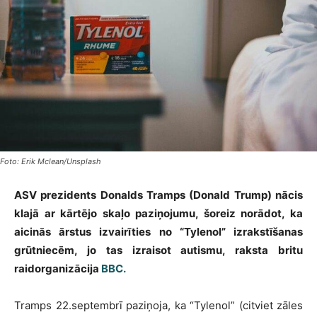
Foto: Erik Mclean/Unsplash
ASV prezidents Donalds Tramps (Donald Trump) nācis
klajā ar kārtējo skaļo paziņojumu, šoreiz norādot, ka
aicinās ārstus izvairīties no “Tylenol” izrakstīšanas
grūtniecēm, jo tas izraisot autismu, raksta britu
raidorganizācija
BBC.
Tramps 22.septembrī paziņoja, ka “Tylenol” (citviet zāles