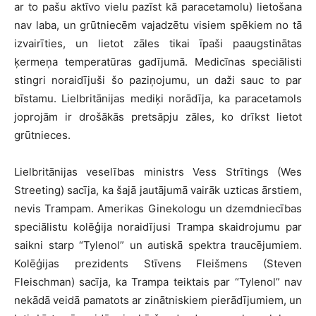
ar to pašu aktīvo vielu pazīst kā paracetamolu) lietošana
nav laba, un grūtniecēm vajadzētu visiem spēkiem no tā
izvairīties, un lietot zāles tikai īpaši paaugstinātas
ķermeņa temperatūras gadījumā. Medicīnas speciālisti
stingri noraidījuši šo paziņojumu, un daži sauc to par
bīstamu. Lielbritānijas mediķi norādīja, ka paracetamols
joprojām ir drošākās pretsāpju zāles, ko drīkst lietot
grūtnieces.
Lielbritānijas veselības ministrs Vess Strītings (Wes
Streeting) sacīja, ka šajā jautājumā vairāk uzticas ārstiem,
nevis Trampam. Amerikas Ginekologu un dzemdniecības
speciālistu kolēģija noraidījusi Trampa skaidrojumu par
saikni starp “Tylenol” un autiskā spektra traucējumiem.
Kolēģijas prezidents Stīvens Fleišmens (Steven
Fleischman) sacīja, ka Trampa teiktais par “Tylenol” nav
nekādā veidā pamatots ar zinātniskiem pierādījumiem, un