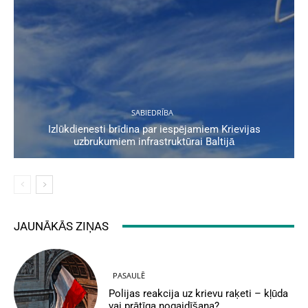
SABIEDRĪBA
Izlūkdienesti brīdina par iespējamiem Krievijas
uzbrukumiem infrastruktūrai Baltijā
JAUNĀKĀS ZIŅAS
PASAULĒ
Polijas reakcija uz krievu raķeti – kļūda
vai prātīga nogaidīšana?