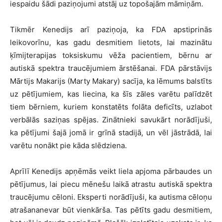
iespaidu šādi paziņojumi atstāj uz topošajām māmiņām.
Tikmēr Kenedijs arī paziņoja, ka FDA apstiprinās
leikovorīnu, kas gadu desmitiem lietots, lai mazinātu
ķīmijterapijas toksiskumu vēža pacientiem, bērnu ar
autiskā spektra traucējumiem ārstēšanai. FDA pārstāvijs
Mārtijs Makarijs (Marty Makary) sacīja, ka lēmums balstīts
uz pētījumiem, kas liecina, ka šīs zāles varētu palīdzēt
tiem bērniem, kuriem konstatēts folāta deficīts, uzlabot
verbālās saziņas spējas. Zinātnieki savukārt norādījuši,
ka pētījumi šajā jomā ir grīnā stadijā, un vēl jāstrādā, lai
varētu nonākt pie kāda slēdziena.
Aprīlī Kenedijs apņēmās veikt liela apjoma pārbaudes un
pētījumus, lai piecu mēnešu laikā atrastu autiskā spektra
traucējumu cēloni. Eksperti norādījuši, ka autisma cēloņu
atrašananevar būt vienkārša. Tas pētīts gadu desmitiem,