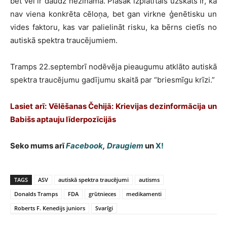
bet vēl ir daudz nezināmā. Plašāk izplatītais uzskats ir, ka
nav viena konkrēta cēloņa, bet gan virkne ģenētisku un
vides faktoru, kas var palielināt risku, ka bērns cietīs no
autiskā spektra traucējumiem.
Tramps 22.septembrī nodēvēja pieaugumu atklāto autiskā
spektra traucējumu gadījumu skaitā par “briesmīgu krīzi.”
Lasiet arī: Vēlēšanas Čehijā: Krievijas dezinformācija un
Babišs aptauju līderpozīcijās
Seko mums arī
Facebook
,
Draugiem
un
X!
TAGS
ASV
autiskā spektra traucējumi
autisms
Donalds Tramps
FDA
grūtnieces
medikamenti
Roberts F. Kenedijs juniors
Svarīgi