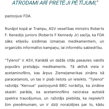
ATRODAMI ARĪ PRETĒJI PĒTĪJUMI,”
paziņojusi FDA.
Runājot kopā ar Trampu, ASV veselības ministrs Roberts
F. Kenedijs juniors (Roberts F Kennedy Jr) sacīja, ka FDA
sāks etiķešu sistēmas izmaiņas medikamentiem, un
organizēs informatīvo kampaņu, lai informētu sabiedrību.
“Tylenol” ir ASV, Kanādā un dažās citās pasaules valstīs
populārs pretsāpju medikaments. Tā aktīvā viela ir
acetaminofēns, kas ārpus Ziemeļamerikas zināms kā
paracetamols, un tas ir plaši lietots un ieteikts. “Tylenol”
ražotājs “Kenvue” paziņojumā BBC norādīja, ka zinātne
skaidri parāda, ka acetaminofēns neizraisa autiskā
spektra traucējumus, un ražotājs piebilda, ka nepiekrīt
šim pieņēmumam, un ir dziļi noraizējies par to, kādu