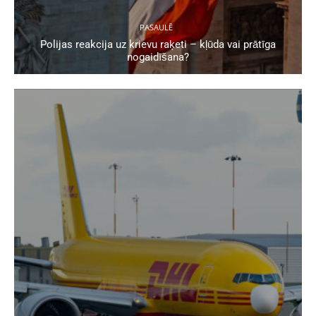
PASAULĒ
Polijas reakcija uz krievu raķeti – kļūda vai prātīga
nogaidīšana?