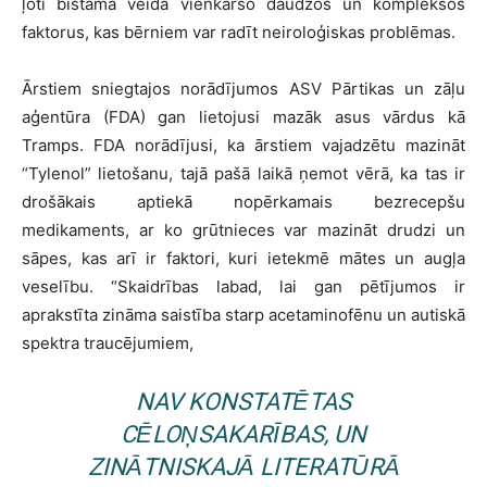
ļoti bīstamā veidā vienkāršo daudzos un kompleksos
faktorus, kas bērniem var radīt neiroloģiskas problēmas.
Ārstiem sniegtajos norādījumos ASV Pārtikas un zāļu
aģentūra (FDA) gan lietojusi mazāk asus vārdus kā
Tramps. FDA norādījusi, ka ārstiem vajadzētu mazināt
“Tylenol” lietošanu, tajā pašā laikā ņemot vērā, ka tas ir
drošākais aptiekā nopērkamais bezrecepšu
medikaments, ar ko grūtnieces var mazināt drudzi un
sāpes, kas arī ir faktori, kuri ietekmē mātes un augļa
veselību. “Skaidrības labad, lai gan pētījumos ir
aprakstīta zināma saistība starp acetaminofēnu un autiskā
spektra traucējumiem,
NAV KONSTATĒTAS
CĒLOŅSAKARĪBAS, UN
ZINĀTNISKAJĀ LITERATŪRĀ