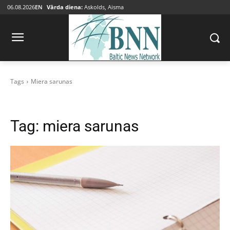
06.08.2026
EN
Vārda diena:
Askolds, Aisma
Tags
Miera sarunas
Tag:
miera sarunas