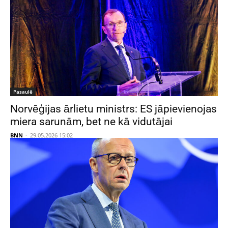
Pasaulē
Norvēģijas ārlietu ministrs: ES jāpievienojas
miera sarunām, bet ne kā vidutājai
BNN
-
29.05.2026 15:02