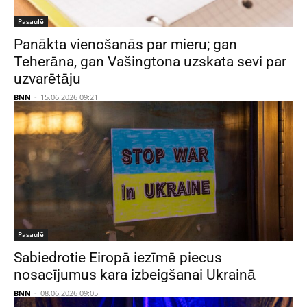
Pasaulē
Panākta vienošanās par mieru; gan
Teherāna, gan Vašingtona uzskata sevi par
uzvarētāju
BNN
-
15.06.2026 09:21
Pasaulē
Sabiedrotie Eiropā iezīmē piecus
nosacījumus kara izbeigšanai Ukrainā
BNN
-
08.06.2026 09:05