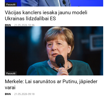
Pasaulē
Vācijas kanclers iesaka jaunu modeli
Ukrainas līdzdalībai ES
BNN
-
21.05.2026 10:36
Pasaulē
Merkele: Lai sarunātos ar Putinu, jāpieder
varai
BNN
-
21.05.2026 09:18