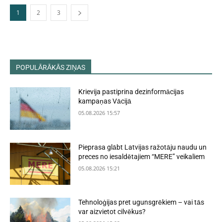
1
2
3
POPULĀRĀKĀS ZIŅAS
Krievija pastiprina dezinformācijas
kampaņas Vācijā
05.08.2026 15:57
Pieprasa glābt Latvijas ražotāju naudu un
preces no iesaldētajiem “MERE” veikaliem
05.08.2026 15:21
Tehnoloģijas pret ugunsgrēkiem – vai tās
var aizvietot cilvēkus?