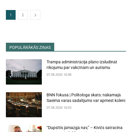
1
2
POPULĀRĀKĀS ZIŅAS
Trampa administrācija plāno izsludināt
rīkojumu par vakcīnām un autismu
07.08.2026 16:08
BNN fokusā | Politologa skats: nākamajā
Saeimā varas sadalījums var apmest kūleni
07.08.2026 16:03
“Dupsītis jāmazgā nav,” – Kivičs satracina