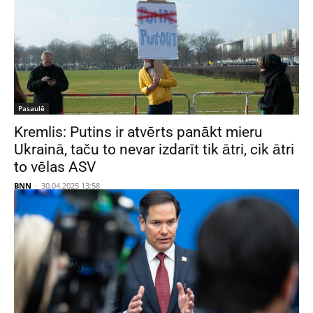
Pasaulē
Kremlis: Putins ir atvērts panākt mieru
Ukrainā, taču to nevar izdarīt tik ātri, cik ātri
to vēlas ASV
BNN
-
30.04.2025 13:58