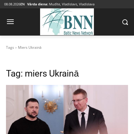
08.08.2026
EN
Vārda diena:
Mudīte, Vladislavs, Vladislava
Tags
Miers Ukrainā
Tag:
miers Ukrainā