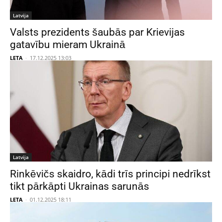
Latvija
Valsts prezidents šaubās par Krievijas
gatavību mieram Ukrainā
LETA
-
17.12.2025 13:03
Latvija
Rinkēvičs skaidro, kādi trīs principi nedrīkst
tikt pārkāpti Ukrainas sarunās
LETA
-
01.12.2025 18:11