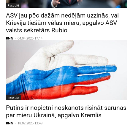
Pasaulē
ASV jau pēc dažām nedēļām uzzinās, vai
Krievija tiešām vēlas mieru, apgalvo ASV
valsts sekretārs Rubio
BNN
-
04.04.2025 17:14
Pasaulē
Putins ir nopietni noskaņots risināt sarunas
par mieru Ukrainā, apgalvo Kremlis
BNN
-
18.02.2025 13:48