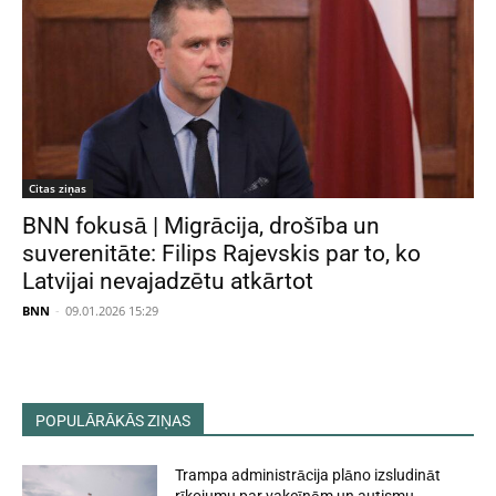
Citas ziņas
BNN fokusā | Migrācija, drošība un
suverenitāte: Filips Rajevskis par to, ko
Latvijai nevajadzētu atkārtot
BNN
-
09.01.2026 15:29
POPULĀRĀKĀS ZIŅAS
Trampa administrācija plāno izsludināt