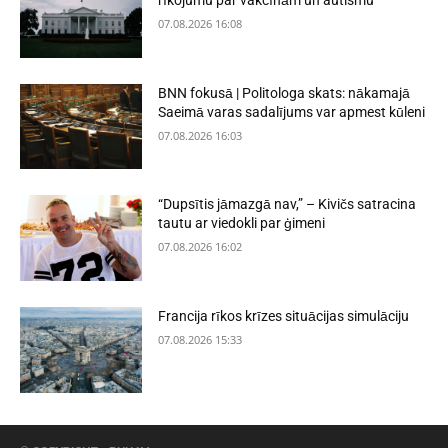
rīkojumu par vakcīnām un autismu
07.08.2026 16:08
BNN fokusā | Politologa skats: nākamajā
Saeimā varas sadalījums var apmest kūleni
07.08.2026 16:03
“Dupsītis jāmazgā nav,” – Kivičs satracina
tautu ar viedokli par ģimeni
07.08.2026 16:02
Francija rīkos krīzes situācijas simulāciju
07.08.2026 15:33