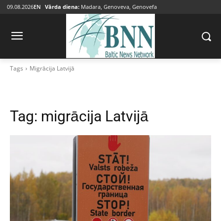
09.08.2026
EN
Vārda diena:
Madara, Genoveva, Genovefa
Tags
Migrācija Latvijā
Tag:
migrācija Latvijā