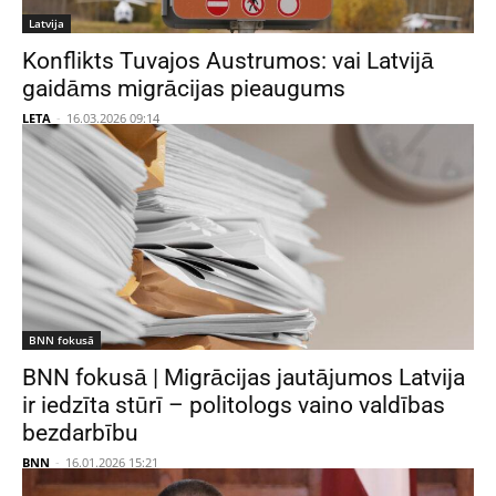
Latvija
Konflikts Tuvajos Austrumos: vai Latvijā
gaidāms migrācijas pieaugums
LETA
-
16.03.2026 09:14
BNN fokusā
BNN fokusā | Migrācijas jautājumos Latvija
ir iedzīta stūrī – politologs vaino valdības
bezdarbību
BNN
-
16.01.2026 15:21