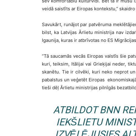
sev komfortablu kultūrvidi. Bet tā ir mūsu
veidā saistīts ar Eiropas kontekstu,” skaidro
Savukārt, runājot par patvēruma meklētājiem
bilst, ka Latvijas Ārlietu ministrija nav izd
Igaunija, kuras ir atbrīvotas no ES Migrācija
“Tā saucamās vecās Eiropas valstīs šie patvē
kuri, teiksim, Itālijai vai Grieķijai neder, t
skanētu. Tie ir cilvēki, kuri neko neprot 
pabalstus un veģetēt Eiropas ekonomiskajā
tieši dēļ Ārlietu ministrijas pilnīgās bezatbil
ATBILDOT BNN REP
IEKŠLIETU MINIST
IZVĒLĒJUSIES A