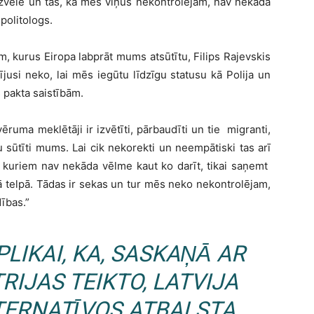
 izvēle un tas, ka mēs viņus nekontrolējam, nav nekādā
 politologs.
, kurus Eiropa labprāt mums atsūtītu, Filips Rajevskis
arījusi neko, lai mēs iegūtu līdzīgu statusu kā Polija un
s pakta saistībām.
ruma meklētāji ir izvētīti, pārbaudīti un tie migranti,
iktu sūtīti mums. Lai cik nekorekti un neempātiski tas arī
un kuriem nav nekāda vēlme kaut ko darīt, tikai saņemt
 telpā. Tādas ir sekas un tur mēs neko nekontrolējam,
dības.”
LIKAI, KA, SASKAŅĀ AR
RIJAS TEIKTO, LATVIJA
LTERNATĪVOS ATBALSTA