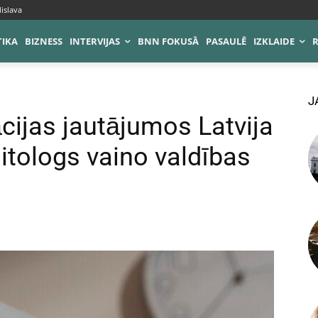
islava
TIKA
BIZNESS
INTERVIJAS
BNN FOKUSĀ
PASAULĒ
IZKLAIDE
J
cijas jautājumos Latvija
olitologs vaino valdības