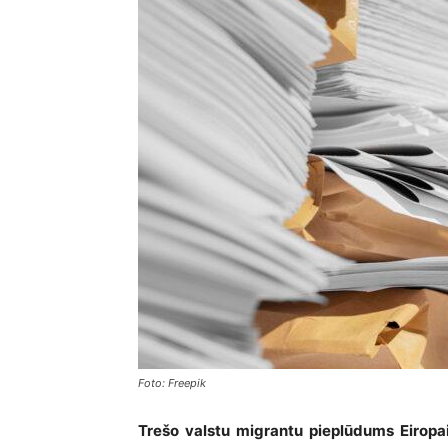
Foto: Freepik
Trešo valstu migrantu pieplūdums Eiropai