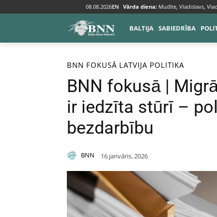
08.08.2026
EN
Vārda diena:
Mudīte, Vladislavs, Vlad
BALTIJA
SABIEDRĪBA
POLI
Sākums
BNN fokusā
BNN FOKUSĀ
LATVIJA
POLITIKA
BNN fokusā | Migrā
ir iedzīta stūrī – p
bezdarbību
BNN
16 janvāris, 2026