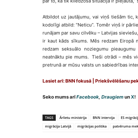
par to, ka tik kliedzoša situācija ir pieļauta,”
Atbildot uz jautājumu, vai viņš tiešām tic, 
kodolīgi atbild: “Neticu”. Tomēr viņš ir pārli
runājam par savu cilvēku – Latvijas sieviešu
ir kaut kāds sīkums. Mēs redzam Eiropā 
redzam seksuālo noziegumu pieaugumu E
neatnāktu pie mums. Tieši otrādi – mēs vie
pretrunā ar mūsu valsts un sabiedrības int
Lasiet arī: BNN fokusā | Priekšvēlēšanu pe
Seko mums arī
Facebook
,
Draugiem
un
X
!
TAGS
Ārlietu ministrija
BNN intervija
ES migrāci
migrācija Latvijā
migrācijas politika
patvēruma mekl