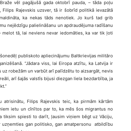
a Braže vēl pagājušā gada oktobrī pauda, – tāda poļu
ilips Rajevskis uzsver, tā ir šobrīd politikā ievazātā
 maldināta, ka nekas tāds nenotiek. Jo kurš tad grib
umu nejēdzīgu palielināšanu un apdraudējuma radīšanu
 melot tā, lai neviens nevar iedomāties, ka var tik ļoti
šonedēļ publiskoto apliecinājumu Baltkrievijas militāro
anizēšanā. “Jādara viss, lai Eiropa atzītu, ka Latvija ir
uz robežām un varbūt arī palīdzētu to aizsargāt, nevis
āli, arī šajās valstīs bijusi diezgan liela bezdarbība, ja
kt.”
iju atrisinātu, Filips Rajevskis teic, ka pirmām kārtām
jumiem ietu un cīnītos par to, ka mēs šos migrantus no
 tiksim spiesti to darīt, ļausim viņiem bēgt uz Vāciju,
a ir uzņemties gan politisko, gan amatpersonu atbildību