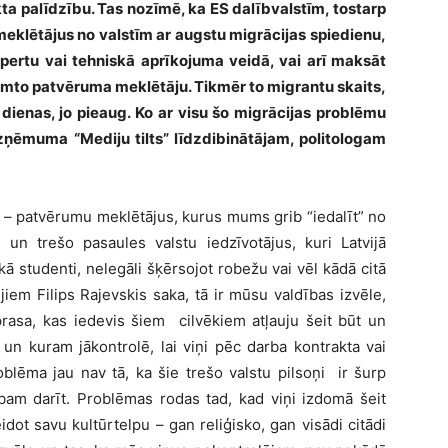
ta palīdzību. Tas nozīmē, ka ES dalībvalstīm, tostarp
meklētājus no valstīm ar augstu migrācijas spiedienu,
spertu vai tehniskā aprīkojuma veidā, vai arī maksāt
emto patvēruma meklētāju. Tikmēr to migrantu skaits,
o dienas, jo pieaug. Ko ar visu šo migrācijas problēmu
a uzņēmuma “Mediju tilts” līdzdibinātājam, politologam
s – patvērumu meklētājus, kurus mums grib “iedalīt” no
 un trešo pasaules valstu iedzīvotājus, kuri Latvijā
ā studenti, nelegāli šķērsojot robežu vai vēl kādā citā
jiem Filips Rajevskis saka, tā ir mūsu valdības izvēle,
rasa, kas iedevis šiem cilvēkiem atļauju šeit būt un
t un kuram jākontrolē, lai viņi pēc darba kontrakta vai
blēma jau nav tā, ka šie trešo valstu pilsoņi ir šurp
am darīt. Problēmas rodas tad, kad viņi izdomā šeit
dot savu kultūrtelpu – gan reliģisko, gan visādi citādi