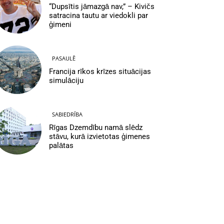
“Dupsītis jāmazgā nav,” – Kivičs
satracina tautu ar viedokli par
ģimeni
PASAULĒ
Francija rīkos krīzes situācijas
simulāciju
SABIEDRĪBA
Rīgas Dzemdību namā slēdz
stāvu, kurā izvietotas ģimenes
palātas