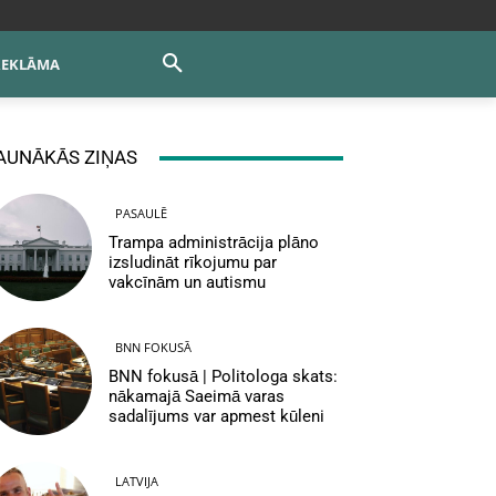
REKLĀMA
AUNĀKĀS ZIŅAS
PASAULĒ
Trampa administrācija plāno
izsludināt rīkojumu par
vakcīnām un autismu
BNN FOKUSĀ
BNN fokusā | Politologa skats:
nākamajā Saeimā varas
sadalījums var apmest kūleni
LATVIJA