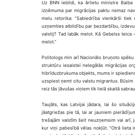
Uz BNN iebildi, ka ārlietu ministre Baib
izņēmuma par migrācijas paktu nemaz nav, F
melu retorika: “Sabiedrība vienkārši tiek
uzņemties atbildību par bezdarbību, izdev
valstij? Tad labāk melot. Kā Gebelss teica –
melot.”
Politologs min arī Nacionālo bruņoto spēku 
struktūru iesaistei nelegālās migrācijas org
hibrīduzbrukuma objekts, mums ir spiediens 
uzspiest ņemt citu valstu migrantus. Būsim re
reiz tās ļāvušas viņiem tik lielā skaitā sabrau
Taujāts, kas Latvijai jādara, lai šo situāc
jāatgriežas pie tā, lai ar jauniem pierādī
trešajām valstīm šeit neuzņemsim vai arī, ja
kur viņi patiesībā vēlas nokļūt. “Otrā liet