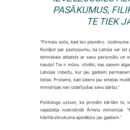
PASĀKUMUS, FILI
TE TIEK J
“Pirmais solis, kad tev piemēro izņēmuma s
Runājot par paziņojumu, ka Latvija var iet 
tehniskais atbalsts ar savu personālu un e
naudu! Tie ir mūsu cilvēki, kas saņem algas 
Latvijas robežu, kur jau gadiem permanenti
lietas. Protams, kad ūdens jau smeļas mutē, 
ministrijas nav izdarījušas savu darbu.”
Politologs uzsver, ka pirmām kārtām to, lai
vajadzēja nodrošināt Ārlietu ministrija
hibrīduzbrukuma apstākļos jau gadiem.”