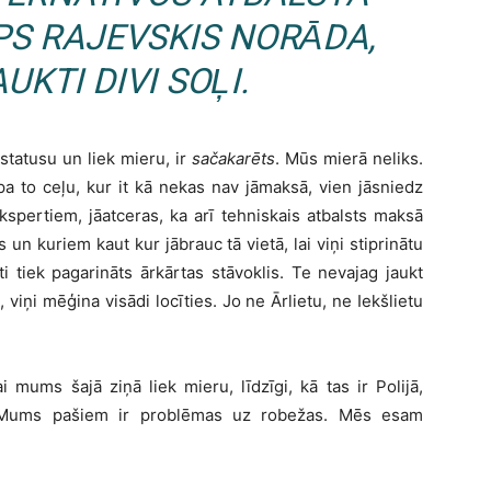
PS RAJEVSKIS NORĀDA,
AUKTI DIVI SOĻI.
tatusu un liek mieru, ir
sačakarēts
. Mūs mierā neliks.
pa to ceļu, kur it kā nekas nav jāmaksā, vien jāsniedz
kspertiem, jāatceras, ka arī tehniskais atbalsts maksā
un kuriem kaut kur jābrauc tā vietā, lai viņi stiprinātu
 tiek pagarināts ārkārtas stāvoklis. Te nevajag jaukt
viņi mēģina visādi locīties. Jo ne Ārlietu, ne Iekšlietu
 mums šajā ziņā liek mieru, līdzīgi, kā tas ir Polijā,
i. “Mums pašiem ir problēmas uz robežas. Mēs esam