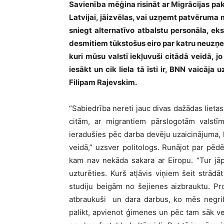
Savienība mēģina risināt ar Migrācijas pak
Latvijai, jāizvēlas, vai uzņemt patvēruma 
sniegt alternatīvo atbalstu personāla, ek
desmitiem tūkstošus eiro par katru neuzņ
kuri mūsu valstī iekļuvuši citādā veidā, j
iesākt un cik liela tā īsti ir, BNN vaicāj
Filipam Rajevskim.
“Sabiedrība nereti jauc divas dažādas lieta
citām, ar migrantiem pārslogotām valstīm
ieradušies pēc darba devēju uzaicinājuma, k
veidā,” uzsver politologs. Runājot par pēdē
kam nav nekāda sakara ar Eiropu. “Tur jāp
uzturēties. Kurš atļāvis viņiem šeit strādā
studiju beigām no šejienes aizbrauktu. Pro
atbraukuši un dara darbus, ko mēs negrib
palikt, apvienot ģimenes un pēc tam sāk vei