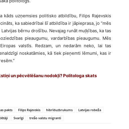
 saka politologs.
ka kāds uzņemsies politisko atbildību, Filips Rajevskis
ecināts, ka sabiedrībai šī atbildība ir jāpieprasa, jo “mēs
, Latvijas bērnu drošību. Nevajag runāt muļķības, ka tas
noziedzības pieaugumu, vardarbības pieaugumu. Mēs
iropas valstīs. Redzam, un nedarām neko, lai tas
naldzīgi noskatāmies, kā tiek pieņemti lēmumi, kas ir
eresēm.”
kstiņi un pēcvēlēšanu nodokļi? Politologa skats
jas pakts
Filips Rajevskis
hibrīduzbrukums
Latvijas robeža
ētāji
Svarīgi
trešo valstu migranti