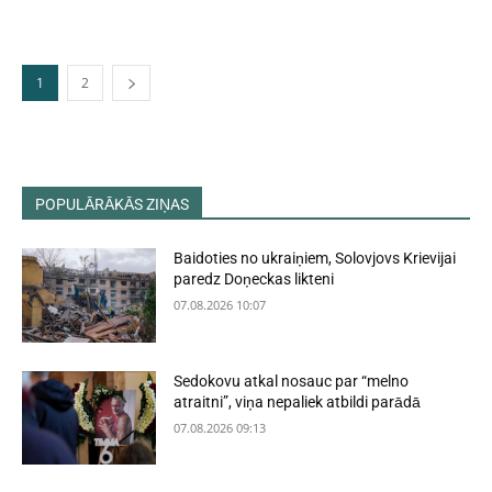
1
2
POPULĀRĀKĀS ZIŅAS
Baidoties no ukraiņiem, Solovjovs Krievijai
paredz Doņeckas likteni
07.08.2026 10:07
Sedokovu atkal nosauc par “melno
atraitni”, viņa nepaliek atbildi parādā
07.08.2026 09:13