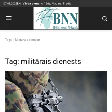
07.08.2026
EN
Vārda diena:
Alfrēds, Madars, Fredis
Tags
Militārais dienests
Tag:
militārais dienests