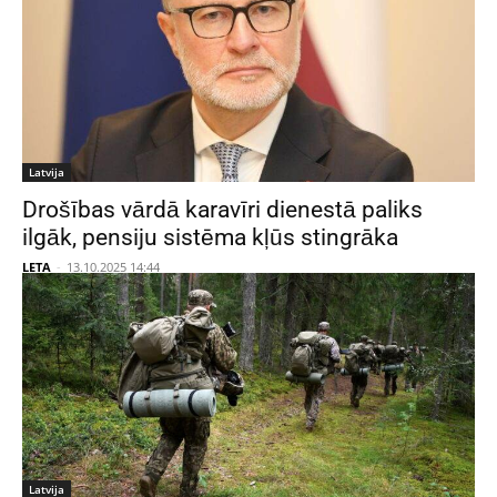
Latvija
Drošības vārdā karavīri dienestā paliks
ilgāk, pensiju sistēma kļūs stingrāka
LETA
-
13.10.2025 14:44
Latvija