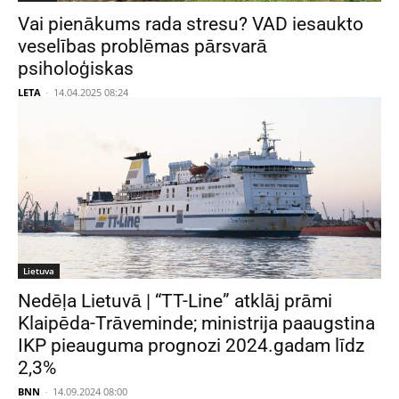
Vai pienākums rada stresu? VAD iesaukto
veselības problēmas pārsvarā
psiholoģiskas
LETA
-
14.04.2025 08:24
Lietuva
Nedēļa Lietuvā | “TT-Line” atklāj prāmi
Klaipēda-Trāveminde; ministrija paaugstina
IKP pieauguma prognozi 2024.gadam līdz
2,3%
BNN
-
14.09.2024 08:00