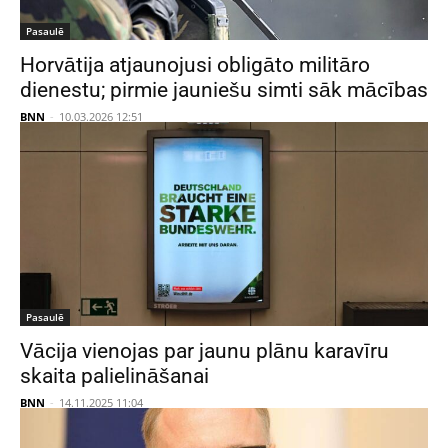
Pasaulē
Horvātija atjaunojusi obligāto militāro
dienestu; pirmie jauniešu simti sāk mācības
BNN
-
10.03.2026 12:51
Pasaulē
Vācija vienojas par jaunu plānu karavīru
skaita palielināšanai
BNN
-
14.11.2025 11:04