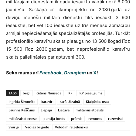
militārajam dienestam ik gadu iesauktu vairāk nekā 6 000
jauniešu. Saskaņā ar likumprojektu no 2030.gada uz
deviņu mēnešu militāro dienestu tiks iesaukti 3 900
iesauktie, bet vēl 100 iesauktie uz trīs mēnešu apmācību
armijai nepieciešamajās specializētajās profesijās. Turklāt
profesionālo karavīru skaits pieaugs no 13 500 šogad līdz
15 500 līdz 2030.gadam, bet neprofesionālo karavīru
skaits palielināsies par aptuveni 300.
Seko mums arī
Facebook
,
Draugiem
un
X
!
TAGS
bēgļi
Gitans Nausēda
IKP
IKP pieaugums
Ingrīda Šimonīte
karavīri
karš Ukrainā
Klaipēdas osta
Laurīns Kaščūns
Liepāja
Lietuva
militārais atbalsts
militārais dienests
pensiju fonds
prāmis
remonts
rezervisti
Svarīgi
Vācijas brigāde
Volodimirs Zelenskis