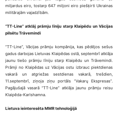
miljardus eiro, tostarp 647 miljoni eiro piešķirti Ukrainas
militārajām vajadzībām.
“TT-Line” atklāj prāmju līniju starp Klaipēdu un Vācijas
pilsētu Trāvemindi
“TT-Line”, Vācijas prāmju kompānija, kas pēdējos sešus
gadus darbojas Lietuvas Klaipēdas ostā, septembrī atklāja
jaunu tiešo prāmju līniju starp Klaipēdu un Trāvemindi.
Prāmji no Klaipēdas uz Vācijas ostu izbrauc piektdienas
vakarā un atgriežas sestdienas vakarā, trešdien,
11.septembrī, ziņoja ziņu portāls “Vakarų Ekspresas”.
Pagājušajā vasarā “TT-Line” atklāja jaunu prāmju reisu
Klaipēda-Karlshamna.
Lietuva ieinteresēta MMR tehnoloģijā