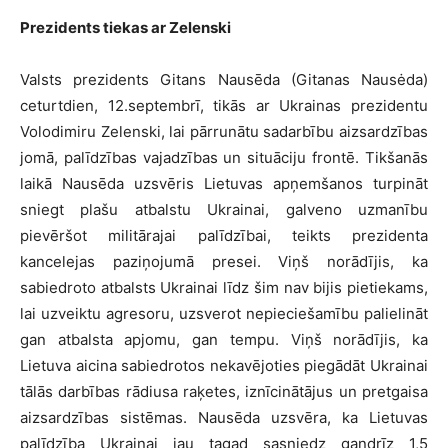
Prezidents tiekas ar Zelenski
Valsts prezidents Gitans Nausēda (Gitanas Nausėda)
ceturtdien, 12.septembrī, tikās ar Ukrainas prezidentu
Volodimiru Zelenski, lai pārrunātu sadarbību aizsardzības
jomā, palīdzības vajadzības un situāciju frontē. Tikšanās
laikā Nausēda uzsvēris Lietuvas apņemšanos turpināt
sniegt plašu atbalstu Ukrainai, galveno uzmanību
pievēršot militārajai palīdzībai, teikts prezidenta
kancelejas paziņojumā presei. Viņš norādījis, ka
sabiedroto atbalsts Ukrainai līdz šim nav bijis pietiekams,
lai uzveiktu agresoru, uzsverot nepieciešamību palielināt
gan atbalsta apjomu, gan tempu. Viņš norādījis, ka
Lietuva aicina sabiedrotos nekavējoties piegādāt Ukrainai
tālās darbības rādiusa raķetes, iznīcinātājus un pretgaisa
aizsardzības sistēmas. Nausēda uzsvēra, ka Lietuvas
palīdzība Ukrainai jau tagad sasniedz gandrīz 1,5