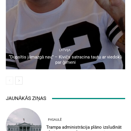
LATVIJA
“Dupsītis jāmazgā nav,” – Kivičs satracina tautu ar viedokli
par ģimeni
JAUNĀKĀS ZIŅAS
PASAULĒ
Trampa administrācija plāno izsludināt