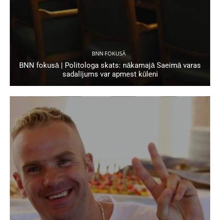
BNN FOKUSĀ
BNN fokusā | Politologa skats: nākamajā Saeimā varas
sadalījums var apmest kūleni