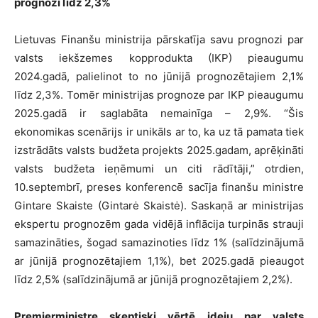
prognozi līdz 2,3%
Lietuvas Finanšu ministrija pārskatīja savu prognozi par
valsts iekšzemes kopprodukta (IKP) pieaugumu
2024.gadā, palielinot to no jūnijā prognozētajiem 2,1%
līdz 2,3%. Tomēr ministrijas prognoze par IKP pieaugumu
2025.gadā ir saglabāta nemainīga – 2,9%. “Šis
ekonomikas scenārijs ir unikāls ar to, ka uz tā pamata tiek
izstrādāts valsts budžeta projekts 2025.gadam, aprēķināti
valsts budžeta ieņēmumi un citi rādītāji,” otrdien,
10.septembrī, preses konferencē sacīja finanšu ministre
Gintare Skaiste (Gintarė Skaistė). Saskaņā ar ministrijas
ekspertu prognozēm gada vidējā inflācija turpinās strauji
samazināties, šogad samazinoties līdz 1% (salīdzinājumā
ar jūnijā prognozētajiem 1,1%), bet 2025.gadā pieaugot
līdz 2,5% (salīdzinājumā ar jūnijā prognozētajiem 2,2%).
Premjerministre skeptiski vērtē ideju par valsts