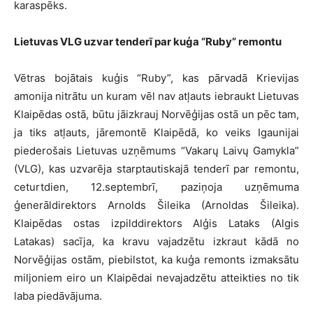
karaspēks.
Lietuvas VLG uzvar tenderī par kuģa “Ruby” remontu
Vētras bojātais kuģis “Ruby”, kas pārvadā Krievijas
amonija nitrātu un kuram vēl nav atļauts iebraukt Lietuvas
Klaipēdas ostā, būtu jāizkrauj Norvēģijas ostā un pēc tam,
ja tiks atļauts, jāremontē Klaipēdā, ko veiks Igaunijai
piederošais Lietuvas uzņēmums “Vakarų Laivų Gamykla”
(VLG), kas uzvarēja starptautiskajā tenderī par remontu,
ceturtdien, 12.septembrī, paziņoja uzņēmuma
ģenerāldirektors Arnolds Šileika (Arnoldas Šileika).
Klaipēdas ostas izpilddirektors Alģis Lataks (Algis
Latakas) sacīja, ka kravu vajadzētu izkraut kādā no
Norvēģijas ostām, piebilstot, ka kuģa remonts izmaksātu
miljoniem eiro un Klaipēdai nevajadzētu atteikties no tik
laba piedāvājuma.