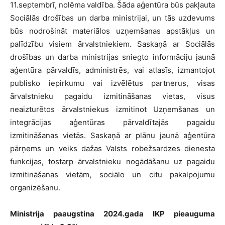
11.septembrī, nolēma valdība. Šāda aģentūra būs pakļauta
Sociālās drošības un darba ministrijai, un tās uzdevums
būs nodrošināt materiālos uzņemšanas apstākļus un
palīdzību visiem ārvalstniekiem. Saskaņā ar Sociālās
drošības un darba ministrijas sniegto informāciju jaunā
aģentūra pārvaldīs, administrēs, vai atlasīs, izmantojot
publisko iepirkumu vai izvēlētus partnerus, visas
ārvalstnieku pagaidu izmitināšanas vietas, visus
neaizturētos ārvalstniekus izmitinot Uzņemšanas un
integrācijas aģentūras pārvaldītajās pagaidu
izmitināšanas vietās. Saskaņā ar plānu jaunā aģentūra
pārņems un veiks dažas Valsts robežsardzes dienesta
funkcijas, tostarp ārvalstnieku nogādāšanu uz pagaidu
izmitināšanas vietām, sociālo un citu pakalpojumu
organizēšanu.
Ministrija paaugstina 2024.gada IKP pieauguma