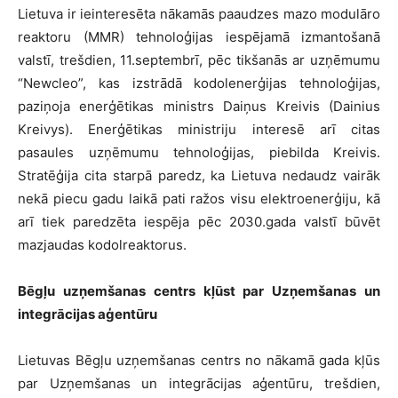
Lietuva ir ieinteresēta nākamās paaudzes mazo modulāro
reaktoru (MMR) tehnoloģijas iespējamā izmantošanā
valstī, trešdien, 11.septembrī, pēc tikšanās ar uzņēmumu
“Newcleo”, kas izstrādā kodolenerģijas tehnoloģijas,
paziņoja enerģētikas ministrs Daiņus Kreivis (Dainius
Kreivys). Enerģētikas ministriju interesē arī citas
pasaules uzņēmumu tehnoloģijas, piebilda Kreivis.
Stratēģija cita starpā paredz, ka Lietuva nedaudz vairāk
nekā piecu gadu laikā pati ražos visu elektroenerģiju, kā
arī tiek paredzēta iespēja pēc 2030.gada valstī būvēt
mazjaudas kodolreaktorus.
Bēgļu uzņemšanas centrs kļūst par Uzņemšanas un
integrācijas aģentūru
Lietuvas Bēgļu uzņemšanas centrs no nākamā gada kļūs
par Uzņemšanas un integrācijas aģentūru, trešdien,