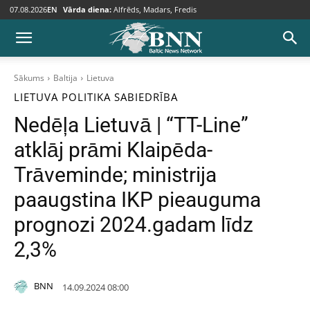
07.08.2026
EN
Vārda diena:
Alfrēds, Madars, Fredis
Sākums
Baltija
Lietuva
LIETUVA
POLITIKA
SABIEDRĪBA
Nedēļa Lietuvā | “TT-Line”
atklāj prāmi Klaipēda-
Trāveminde; ministrija
paaugstina IKP pieauguma
prognozi 2024.gadam līdz
2,3%
BNN
14.09.2024 08:00