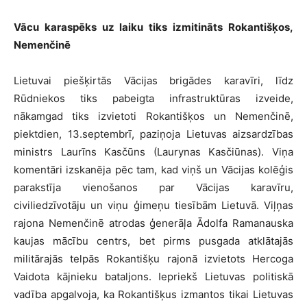
Vācu karaspēks uz laiku tiks izmitināts Rokantišķos,
Nemenčinē
Lietuvai piešķirtās Vācijas brigādes karavīri, līdz
Rūdniekos tiks pabeigta infrastruktūras izveide,
nākamgad tiks izvietoti Rokantišķos un Nemenčinē,
piektdien, 13.septembrī, paziņoja Lietuvas aizsardzības
ministrs Laurīns Kasčūns (Laurynas Kasčiūnas). Viņa
komentāri izskanēja pēc tam, kad viņš un Vācijas kolēģis
parakstīja vienošanos par Vācijas karavīru,
civiliedzīvotāju un viņu ģimeņu tiesībām Lietuvā. Viļņas
rajona Nemenčinē atrodas ģenerāļa Ādolfa Ramanauska
kaujas mācību centrs, bet pirms pusgada atklātajās
militārajās telpās Rokantišķu rajonā izvietots Hercoga
Vaidota kājnieku bataljons. Iepriekš Lietuvas politiskā
vadība apgalvoja, ka Rokantišķus izmantos tikai Lietuvas