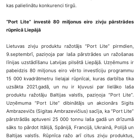
kas palielinātu konkurenci tirgū.
“Port Lite” investē 80 miljonus eiro zivju pārstrādes
rūpnīcā Liepājā
Lietuvas zivju produktu ražotājs “Port Lite” pirmdien,
9.septembrī, paziņoja par laša pārstrādes un ražošanas
līnijas uzstādīšanu Latvijas pilsētā Liepājā. Uzņēmums ir
pabeidzis 80 miljonus eiro vērto investīciju programmu
15 000 kvadrātmetru lielajai rūpnīcai, kuras darbība tika
uzsākta 2021.gadā, un nu ir kļuvusi par lielāko laša
produktu ražotāju Baltijas valstīs, paziņoja “Port Lite”.
Uzņēmuma “Port Lite” dibinātājs un akcionārs Sigits
Ambrazevičs (Sigitas Ambrazevičius) sacīja, ka “Port Lite”
pārstrādās aptuveni 25 000 tonnu laša gadā un drīzumā
sāks to pārdot Itālijā, Spānijā, Francijā, Ukrainā, Polijā un
Baltijas valstīs. Rūpnīca ražo arī citus zivju produktus,