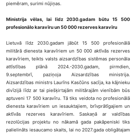
piemēram, surimi nūjiņas.
Ministrija vēlas, lai līdz 2030.gadam būtu 15 500
profesionālo karavīru un 50 000 rezerves karavīru
Lietuvā līdz 2030.gadam jābūt 15 500 profesionālā
militārā dienesta karavīriem un 50 000 aktīvās rezerves
karavīriem, teikts valsts aizsardzības sistēmas personāla
attīstības plānā 2024.-2030.gadam, pirmdien,
9.septembrī, paziņoja Aizsardzības ministrija.
Aizsardzības ministrs Laurīns Kasčūns sacīja, ka kājnieku
divīzijā līdz ar tai piešķirtajām militārajām vienībām būs
aptuveni 17 500 karavīru. Tā tiks veidota no profesionālā
dienesta karavīriem un iesauktajiem, brīvprātīgajiem un
aktīvās rezerves karavīriem. Saskaņā ar valdības
rezolūcijas projektu no nākamā gada pakāpeniski tiks
palielināts iesaucamo skaits, lai no 2027.gada obligātajam