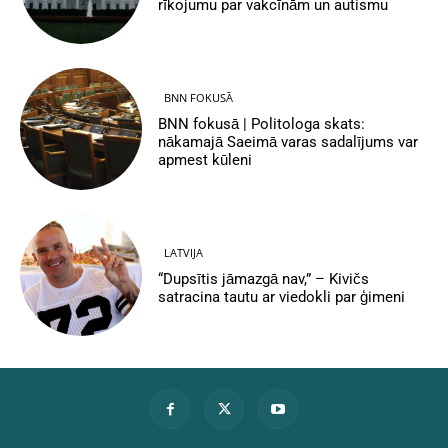
rīkojumu par vakcīnām un autismu
BNN FOKUSĀ
BNN fokusā | Politologa skats:
nākamajā Saeimā varas sadalījums var
apmest kūleni
LATVIJA
“Dupsītis jāmazgā nav,” – Kivičs
satracina tautu ar viedokli par ģimeni