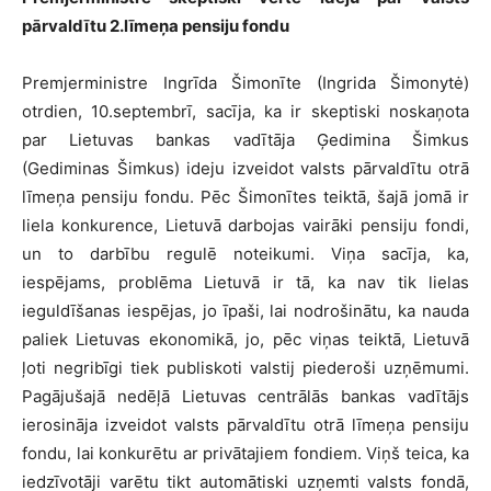
pārvaldītu 2.līmeņa pensiju fondu
Premjerministre Ingrīda Šimonīte (Ingrida Šimonytė)
otrdien, 10.septembrī, sacīja, ka ir skeptiski noskaņota
par Lietuvas bankas vadītāja Ģedimina Šimkus
(Gediminas Šimkus) ideju izveidot valsts pārvaldītu otrā
līmeņa pensiju fondu. Pēc Šimonītes teiktā, šajā jomā ir
liela konkurence, Lietuvā darbojas vairāki pensiju fondi,
un to darbību regulē noteikumi. Viņa sacīja, ka,
iespējams, problēma Lietuvā ir tā, ka nav tik lielas
ieguldīšanas iespējas, jo īpaši, lai nodrošinātu, ka nauda
paliek Lietuvas ekonomikā, jo, pēc viņas teiktā, Lietuvā
ļoti negribīgi tiek publiskoti valstij piederoši uzņēmumi.
Pagājušajā nedēļā Lietuvas centrālās bankas vadītājs
ierosināja izveidot valsts pārvaldītu otrā līmeņa pensiju
fondu, lai konkurētu ar privātajiem fondiem. Viņš teica, ka
iedzīvotāji varētu tikt automātiski uzņemti valsts fondā,