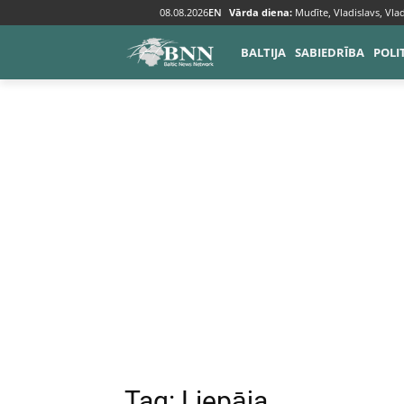
08.08.2026
EN
Vārda diena:
Mudīte, Vladislavs, Vlad
Tags
Liepāja
BALTIJA
SABIEDRĪBA
POLI
Tag:
Liepāja