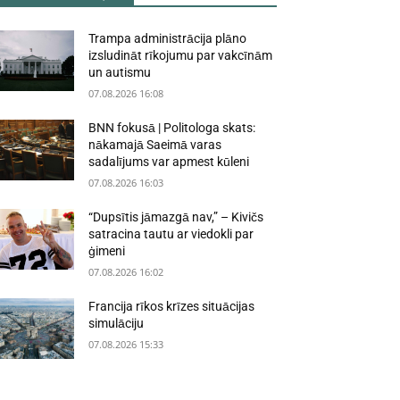
Trampa administrācija plāno
izsludināt rīkojumu par vakcīnām
un autismu
07.08.2026 16:08
BNN fokusā | Politologa skats:
nākamajā Saeimā varas
sadalījums var apmest kūleni
07.08.2026 16:03
“Dupsītis jāmazgā nav,” – Kivičs
satracina tautu ar viedokli par
ģimeni
07.08.2026 16:02
Francija rīkos krīzes situācijas
simulāciju
07.08.2026 15:33