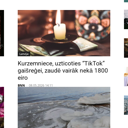
Latvija
Kurzemniece, uzticoties “TikTok”
gaišreģei, zaudē vairāk nekā 1800
eiro
BNN
-
08.05.2026 14:11