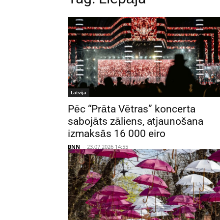
Latvija
Pēc “Prāta Vētras” koncerta
sabojāts zāliens, atjaunošana
izmaksās 16 000 eiro
BNN
-
23.07.2026 14:55