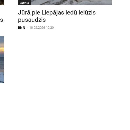
Latvija
Jūrā pie Liepājas ledū ielūzis
os
pusaudzis
BNN
-
10.02.2026 10:20