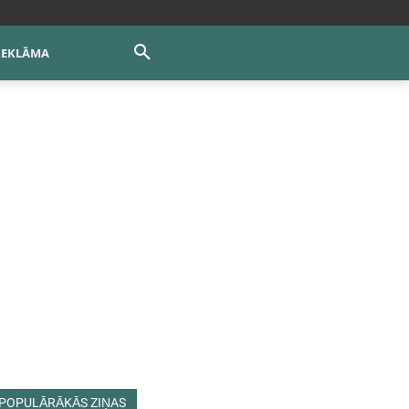
REKLĀMA
POPULĀRĀKĀS ZIŅAS