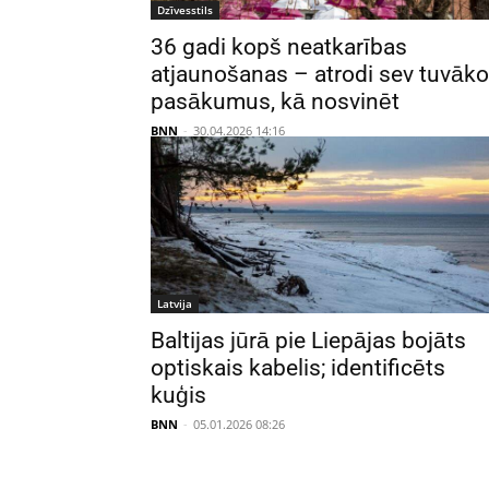
Dzīvesstils
36 gadi kopš neatkarības
atjaunošanas – atrodi sev tuvāk
pasākumus, kā nosvinēt
BNN
-
30.04.2026 14:16
Latvija
Baltijas jūrā pie Liepājas bojāts
optiskais kabelis; identificēts
kuģis
BNN
-
05.01.2026 08:26