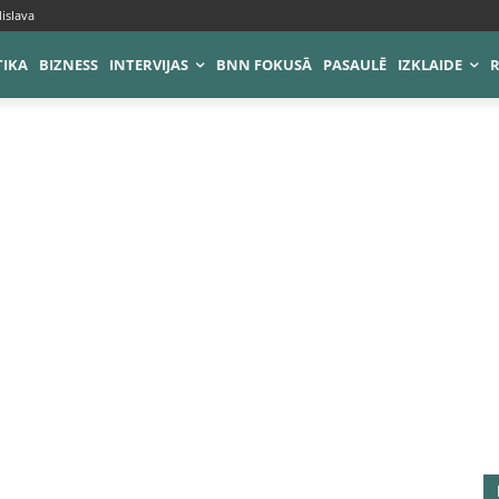
islava
TIKA
BIZNESS
INTERVIJAS
BNN FOKUSĀ
PASAULĒ
IZKLAIDE