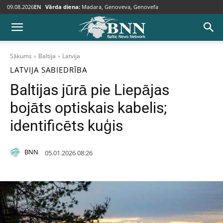
09.08.2026
EN
Vārda diena:
Madara, Genoveva, Genovefa
Sākums
Baltija
Latvija
LATVIJA
SABIEDRĪBA
Baltijas jūrā pie Liepājas
bojāts optiskais kabelis;
identificēts kuģis
BNN
05.01.2026 08:26