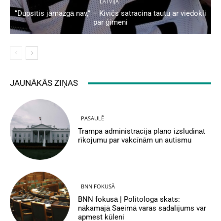
LATVIJA
“Dupsītis jāmazgā nav,” – Kivičs satracina tautu ar viedokli
par ģimeni
JAUNĀKĀS ZIŅAS
PASAULĒ
Trampa administrācija plāno izsludināt
rīkojumu par vakcīnām un autismu
BNN FOKUSĀ
BNN fokusā | Politologa skats:
nākamajā Saeimā varas sadalījums var
apmest kūleni