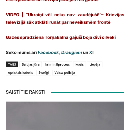
VIDEO | “Ukraiņi vēl neko nav zaudējuši!”– Krievijas
televīzijā sāk atklāti runāt par neveiksmēm frontē
Gāzes sprādzienā Torņakalnā gājuši bojā divi cilvēki
Seko mums arī
Facebook
,
Draugiem
un
X
!
TAGS
Baltijas jūra
kriminālprocess
kuģis
Liepāja
optiskais kabelis
Svarīgi
Valsts policija
SAISTĪTIE RAKSTI