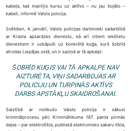
kabeļa, tad mainījis kursu uz aktīvo – nu jau bojāto –
kabeli, informē Valsts policija.
Svētdien, 4. janvārī, Valsts policijas darbinieki sadarbībā
ar Krasta apsardzes dienestu, kā arī citiem iekšlietu
dienestiem ir uzkāpuši uz konkrētā kuģa, kurš šobrīd
atrodas Liepājas ostā, un ir saziņā ar tā apkalpi.
ŠOBRĪD KUĢIS VAI TĀ APKALPE NAV
AIZTURĒTA, VIŅI SADARBOJAS AR
POLICIJU UN TURPINĀS AKTĪVS
DARBS APSTĀKĻU SKAIDROŠANAI.
Saistībā ar notikušo Valsts policija ir sākusi
kriminālprocesu pēc Krimināllikuma 187. panta pirmās
daļas – par elektrotīkla, publiskā elektronisko sakaru tīkla,