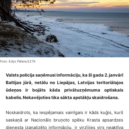
Foto: Edijs Pālens/LETA
Valsts policija saņēmusi informāciju, ka šī gada 2. janvārī
Baltijas jūrā, netālu no Liepājas, Latvijas teritoriālajos
ūdeņos ir bojāts kāda privātuzņēmuma optiskais
kabelis. Nekavējoties tika sākta apstākļu skaidrošana.
Noskaidrots, ka iespējamais vainīgais ir kāds kuģis, kurš
saskaņā ar Nacionālo bruņoto spēku Krasta apsardzes
dienesta izanalizēto informāciju, ir virzījies virs neaktīva