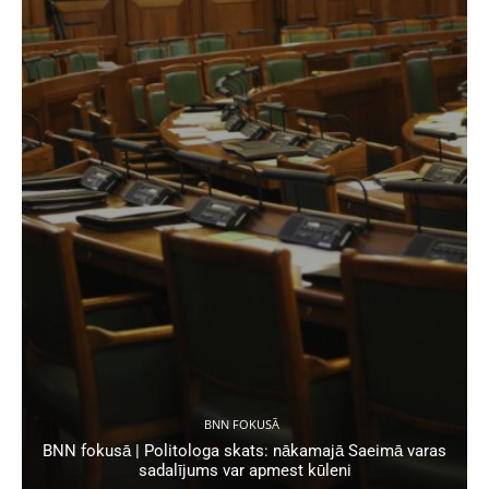
BNN FOKUSĀ
BNN fokusā | Politologa skats: nākamajā Saeimā varas
sadalījums var apmest kūleni