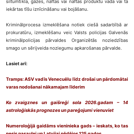
siltumtīkla, gāzes, naftas vai naftas produktu vada vai tā
iekārtas tīšu iznīcināšanu vai bojāšanu.
Kriminālprocesa izmeklēšana notiek ciešā sadarbībā ar
prokuratūru, izmeklēšanu veic Valsts policijas Galvenās
kriminālpolicijas pārvaldes Organizētās noziedzības
smago un sērijveida noziegumu apkarošanas pārvalde.
Lasiet arī:
Tramps: ASV vadīs Venecuēlu līdz drošai un pārdomātai
varas nodošanai nākamajam līderim
Ko zvaigznes un gaišreģi sola 2026.gadam – 14
astroloģiskās prognozes un pareģojumi vienuviet
Numeroloģijā gaidāms vieninieka gads – ieskats, ko tas
nesis pasaulei un Latvijai pēdējos 125 gados