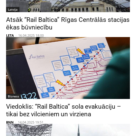
Latvija
Atsāk “Rail Baltica” Rīgas Centrālās stacijas
ēkas būvniecību
LETA
-
16.04.2025 18:00
Bizness
Viedoklis: “Rail Baltica” sola evakuāciju –
tikai bez vilcieniem un virziena
BNN
-
14.04.2025 19:51