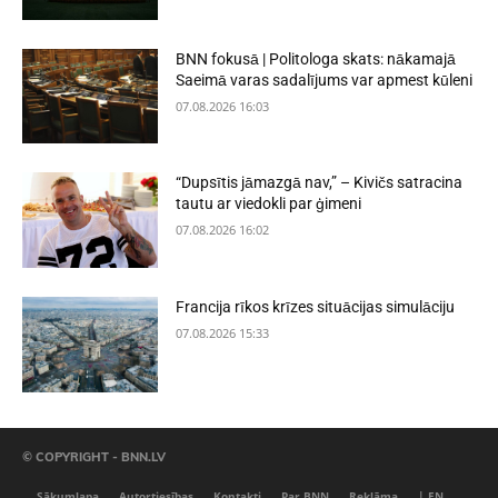
BNN fokusā | Politologa skats: nākamajā
Saeimā varas sadalījums var apmest kūleni
07.08.2026 16:03
“Dupsītis jāmazgā nav,” – Kivičs satracina
tautu ar viedokli par ģimeni
07.08.2026 16:02
Francija rīkos krīzes situācijas simulāciju
07.08.2026 15:33
© COPYRIGHT - BNN.LV
Sākumlapa
Autortiesības
Kontakti
Par BNN
Reklāma
| EN