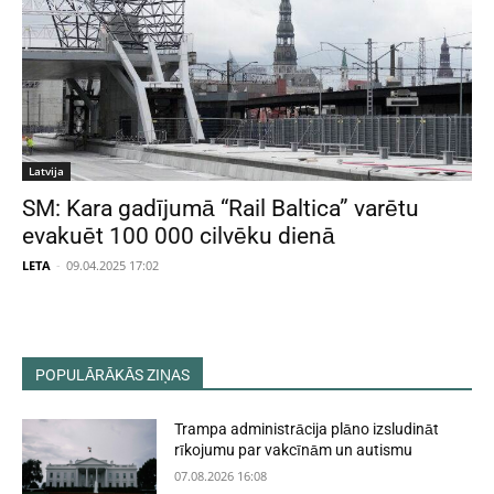
Latvija
SM: Kara gadījumā “Rail Baltica” varētu
evakuēt 100 000 cilvēku dienā
LETA
-
09.04.2025 17:02
POPULĀRĀKĀS ZIŅAS
Trampa administrācija plāno izsludināt
rīkojumu par vakcīnām un autismu
07.08.2026 16:08