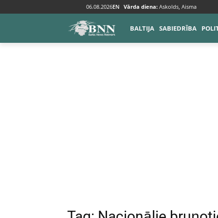
06.08.2026
EN
Vārda diena:
Askolds, Aisma
Tags
Nacionālie bruņotie spēki
BALTIJA
SABIEDRĪBA
POLI
Tag:
Nacionālie bruņoti