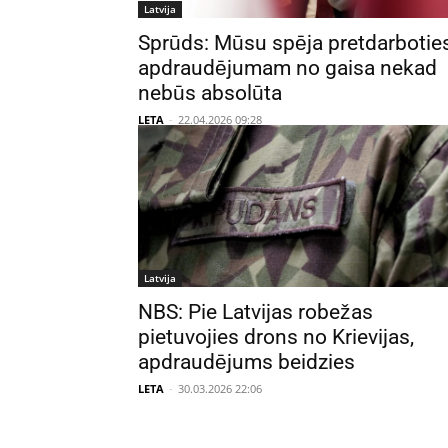
Latvija
Sprūds: Mūsu spēja pretdarbotie
apdraudējumam no gaisa nekad
nebūs absolūta
LETA
-
22.04.2026 09:28
Latvija
NBS: Pie Latvijas robežas
pietuvojies drons no Krievijas,
apdraudējums beidzies
LETA
-
30.03.2026 22:06