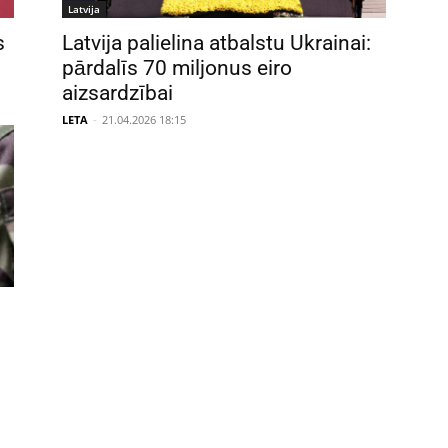
Latvija
s
Latvija palielina atbalstu Ukrainai:
pārdalīs 70 miljonus eiro
aizsardzībai
LETA
-
21.04.2026 18:15