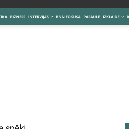
TIKA
BIZNESS
INTERVIJAS
BNN FOKUSĀ
PASAULĒ
IZKLAIDE
e spēki