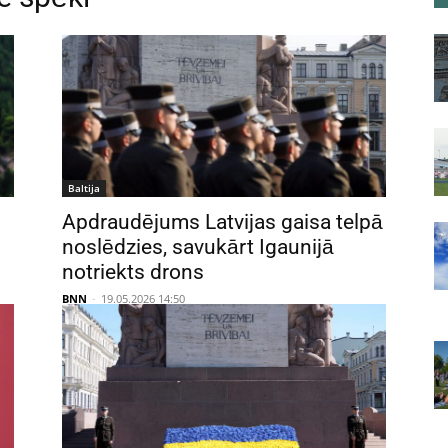
Baltija
Apdraudējums Latvijas gaisa telpā
noslēdzies, savukārt Igaunijā
notriekts drons
BNN
-
19.05.2026 14:50