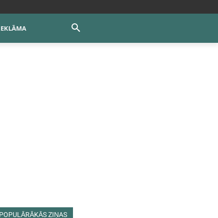
REKLĀMA
POPULĀRĀKĀS ZIŅAS