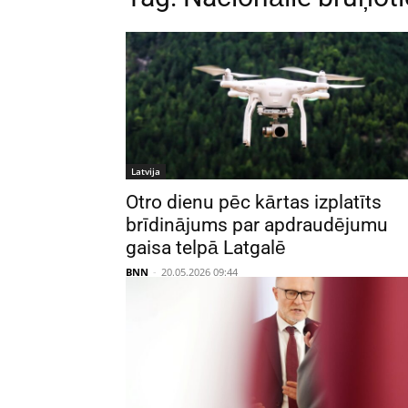
Latvija
Otro dienu pēc kārtas izplatīts
brīdinājums par apdraudējumu
gaisa telpā Latgalē
BNN
-
20.05.2026 09:44