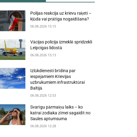
Polijas reakcija uz krievu raķeti –
kļūda vai prātīga nogaidīšana?
06.08.2026 15:15
Vācijas policija izmeklē spridzekli
Leipcigas lidostā
06.08.2026 15:13
Izlūkdienesti brīdina par
iespējamiem Krievijas
uzbrukumiem infrastruktūrai
Baltijā
06.08.2026 12:53
Svarīgu pārmaiņu laiks – ko
katrai zodiaka zīmei sagaidīt no
Saules aptumsuma
06.08.2026 12:28