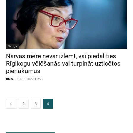
Baltija
Narvas mēre nevar izlemt, vai piedalīties
Rīgikogu vēlēšanās vai turpināt uzticētos
pienākumus
BNN
-
03.11.2022 11:55
2
3
4