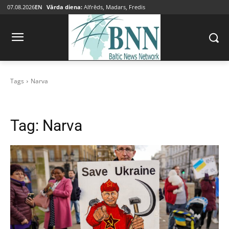
07.08.2026
EN
Vārda diena:
Alfrēds, Madars, Fredis
Tags
Narva
Tag:
Narva