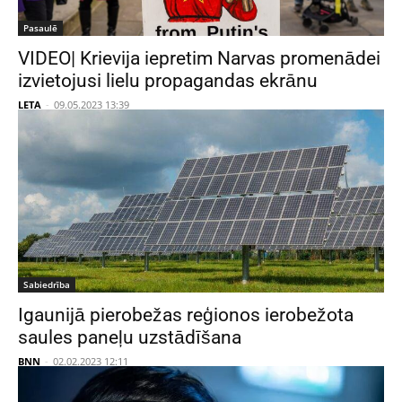
Pasaulē
VIDEO| Krievija iepretim Narvas promenādei
izvietojusi lielu propagandas ekrānu
LETA
-
09.05.2023 13:39
Sabiedrība
Igaunijā pierobežas reģionos ierobežota
saules paneļu uzstādīšana
BNN
-
02.02.2023 12:11