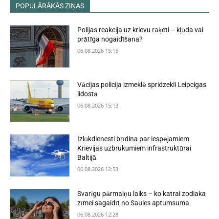
POPULĀRĀKĀS ZIŅAS
Polijas reakcija uz krievu raķeti – kļūda vai
prātīga nogaidīšana?
06.08.2026 15:15
Vācijas policija izmeklē spridzekli Leipcigas
lidostā
06.08.2026 15:13
Izlūkdienesti brīdina par iespējamiem
Krievijas uzbrukumiem infrastruktūrai
Baltijā
06.08.2026 12:53
Svarīgu pārmaiņu laiks – ko katrai zodiaka
zīmei sagaidīt no Saules aptumsuma
06.08.2026 12:28