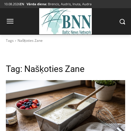
10.08.2026
EN
Vārda diena:
Brencis, Audris, Inuta, Audra
Tags
Našķoties Zane
Tag:
Našķoties Zane