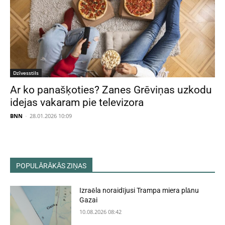
Dzīvesstils
Ar ko panašķoties? Zanes Grēviņas uzkodu
idejas vakaram pie televizora
BNN
-
28.01.2026 10:09
POPULĀRĀKĀS ZIŅAS
Izraēla noraidījusi Trampa miera plānu
Gazai
10.08.2026 08:42