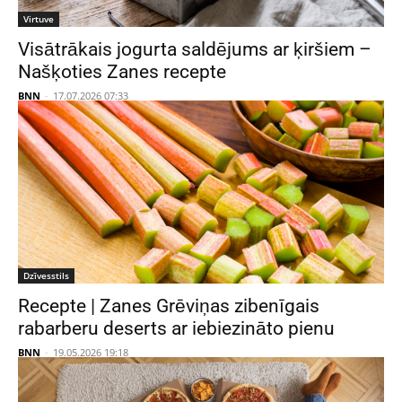
Virtuve
Visātrākais jogurta saldējums ar ķiršiem –
Našķoties Zanes recepte
BNN
-
17.07.2026 07:33
Dzīvesstils
Recepte | Zanes Grēviņas zibenīgais
rabarberu deserts ar iebiezināto pienu
BNN
-
19.05.2026 19:18