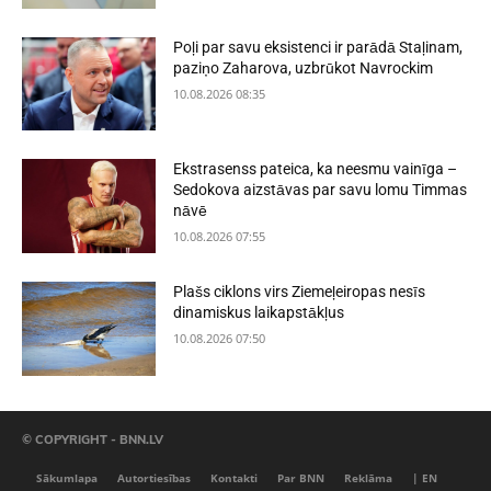
Poļi par savu eksistenci ir parādā Staļinam,
paziņo Zaharova, uzbrūkot Navrockim
10.08.2026 08:35
Ekstrasenss pateica, ka neesmu vainīga –
Sedokova aizstāvas par savu lomu Timmas
nāvē
10.08.2026 07:55
Plašs ciklons virs Ziemeļeiropas nesīs
dinamiskus laikapstākļus
10.08.2026 07:50
© COPYRIGHT - BNN.LV
Sākumlapa
Autortiesības
Kontakti
Par BNN
Reklāma
| EN