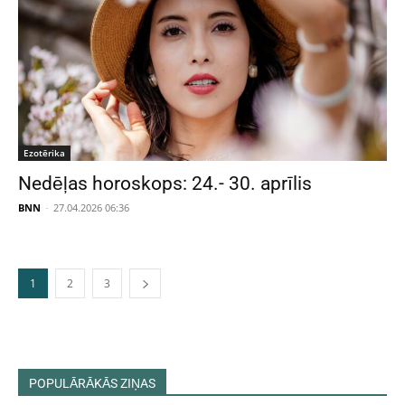
Ezotērika
Nedēļas horoskops: 24.- 30. aprīlis
BNN
-
27.04.2026 06:36
1
2
3
POPULĀRĀKĀS ZIŅAS