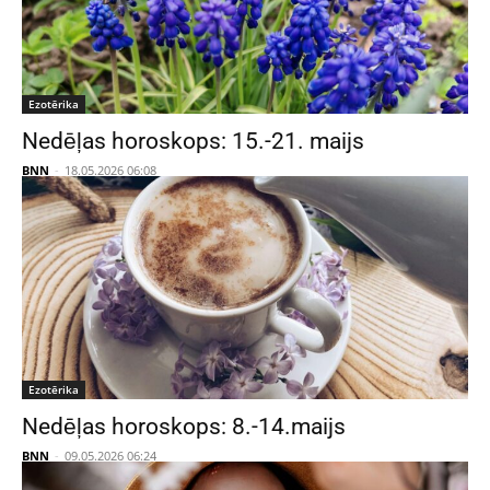
Ezotērika
Nedēļas horoskops: 15.-21. maijs
BNN
-
18.05.2026 06:08
Ezotērika
Nedēļas horoskops: 8.-14.maijs
BNN
-
09.05.2026 06:24