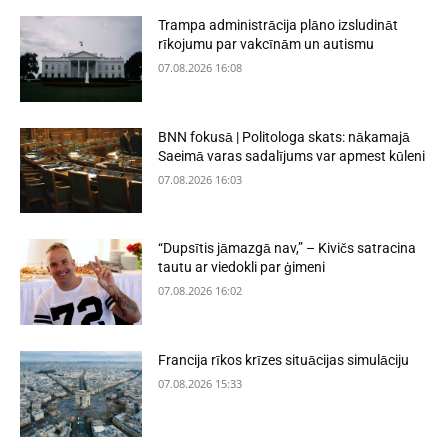
Trampa administrācija plāno izsludināt
rīkojumu par vakcīnām un autismu
07.08.2026 16:08
BNN fokusā | Politologa skats: nākamajā
Saeimā varas sadalījums var apmest kūleni
07.08.2026 16:03
“Dupsītis jāmazgā nav,” – Kivičs satracina
tautu ar viedokli par ģimeni
07.08.2026 16:02
Francija rīkos krīzes situācijas simulāciju
07.08.2026 15:33