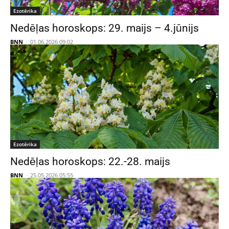
Ezotērika
Nedēļas horoskops: 29. maijs – 4.jūnijs
BNN
-
01.06.2026 09:02
Ezotērika
Nedēļas horoskops: 22.-28. maijs
BNN
-
25.05.2026 05:55