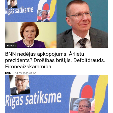
Bizness
BNN nedēļas apkopojums: Ārlietu
prezidents? Drošības brāķis. Defoltdrauds.
Eironeaizskaramība
BNN
-
14.05.2023 08:00