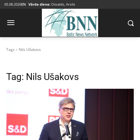
05.08.2026
EN
Vārda diena:
Osvalds, Arvils
Tags
Nils Ušakovs
Tag:
Nils Ušakovs