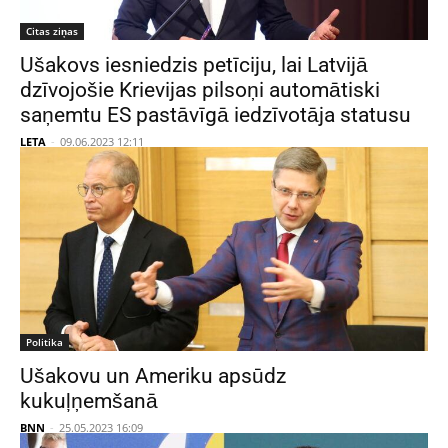
Citas ziņas
Ušakovs iesniedzis petīciju, lai Latvijā
dzīvojošie Krievijas pilsoņi automātiski
saņemtu ES pastāvīgā iedzīvotāja statusu
LETA
-
09.06.2023 12:11
Politika
Ušakovu un Ameriku apsūdz
kukuļņemšanā
BNN
-
25.05.2023 16:09