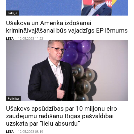
Latvija
Ušakova un Amerika izdošanai
kriminālvajāšanai būs vajadzīgs EP lēmums
LETA
-
12.05.2023 11:22
Politika
Ušakovs apsūdzības par 10 miljonu eiro
zaudējumu radīšanu Rīgas pašvaldībai
uzskata par “lielu absurdu”
LETA
-
12.05.2023 08:19