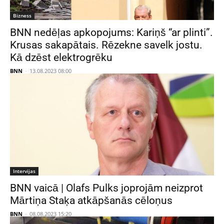
Bizness
BNN nedēļas apkopojums: Kariņš “ar plinti”.
Krusas sakapātais. Rēzekne savelk jostu.
Kā dzēst elektrogrēku
BNN
-
13.08.2023 08:00
Intervijas
BNN vaicā | Olafs Pulks joprojām neizprot
Mārtiņa Staķa atkāpšanās cēloņus
BNN
-
08.08.2023 15:20