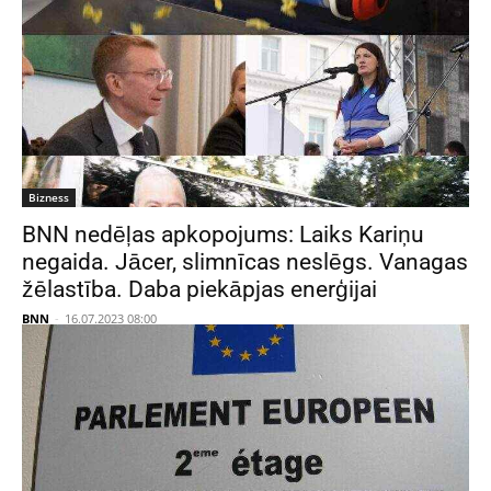
Bizness
BNN nedēļas apkopojums: Laiks Kariņu
negaida. Jācer, slimnīcas neslēgs. Vanagas
žēlastība. Daba piekāpjas enerģijai
BNN
-
16.07.2023 08:00