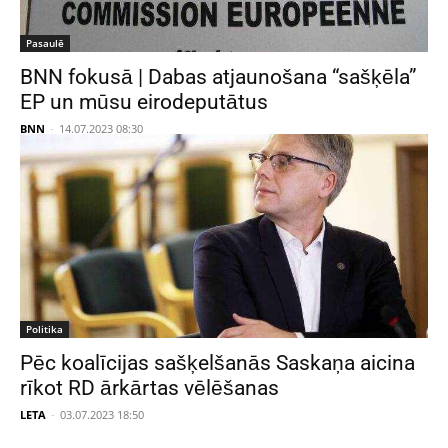
Pasaulē
BNN fokusā | Dabas atjaunošana “sašķēla”
EP un mūsu eirodeputātus
BNN
-
14.07.2023 08:30
Politika
Pēc koalīcijas sašķelšanās Saskaņa aicina
rīkot RD ārkārtas vēlēšanas
LETA
-
03.07.2023 18:50