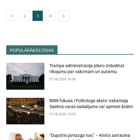
2
3
4
POPULĀRĀKĀS ZIŅAS
Trampa administrācija plāno izsludināt
rīkojumu par vakcīnām un autismu
07.08.2026 16:08
BNN fokusā | Politologa skats: nākamajā
Saeimā varas sadalījums var apmest kūleni
07.08.2026 16:03
“Dupsītis jāmazgā nav,” – Kivičs satracina