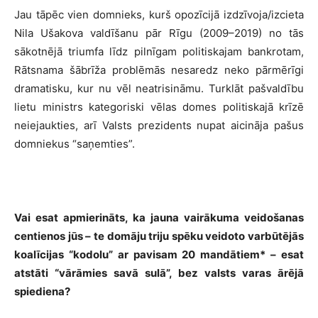
Jau tāpēc vien domnieks, kurš opozīcijā izdzīvoja/izcieta
Nila Ušakova valdīšanu pār Rīgu (2009–2019) no tās
sākotnējā triumfa līdz pilnīgam politiskajam bankrotam,
Rātsnama šābrīža problēmās nesaredz neko pārmērīgi
dramatisku, kur nu vēl neatrisināmu. Turklāt pašvaldību
lietu ministrs kategoriski vēlas domes politiskajā krīzē
neiejaukties, arī Valsts prezidents nupat aicināja pašus
domniekus “saņemties”.
Vai esat apmierināts, ka jauna vairākuma veidošanas
centienos jūs – te domāju triju spēku veidoto varbūtējās
koalīcijas “kodolu” ar pavisam 20 mandātiem* – esat
atstāti “vārāmies savā sulā”, bez valsts varas ārējā
spiediena?