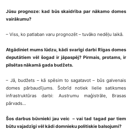
Jūsu prognoze: kad būs skaidrība par nākamo domes
vairākumu?
– Viss, ko patlaban varu prognozēt – tuvāko nedēļu laikā.
Atgādiniet mums lūdzu, kādi svarīgi darbi Rīgas domes
deputātiem vēl šogad ir jāpaspēj? Pirmais, protams, ir
pilsētas nākamā gada budžets.
– Jā, budžets – kā spēsim to sagatavot – būs galvenais
domes pārbaudījums. Šobrīd notiek lielie satiksmes
infrastruktūras darbi: Austrumu maģistrāle, Brasas
pārvads…
Šos darbus būvnieki jau veic – vai tad tagad par tiem
būtu vajadzīgi vēl kādi domnieku politiskie balsojumi?