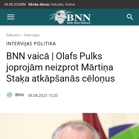
06.08.2026
EN
Vārda diena:
Askolds, Aisma
Sākums
Intervijas
INTERVIJAS
POLITIKA
BNN vaicā | Olafs Pulks
joprojām neizprot Mārtiņa
Staķa atkāpšanās cēloņus
BNN
08.08.2023 15:20