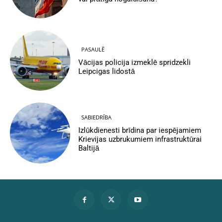
PASAULĒ
Vācijas policija izmeklē spridzekli
Leipcigas lidostā
SABIEDRĪBA
Izlūkdienesti brīdina par iespējamiem
Krievijas uzbrukumiem infrastruktūrai
Baltijā