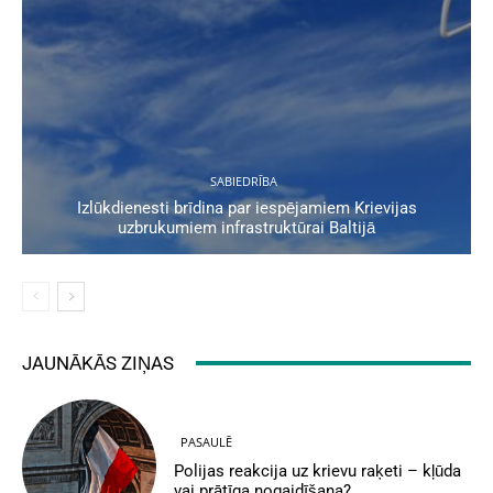
SABIEDRĪBA
Izlūkdienesti brīdina par iespējamiem Krievijas
uzbrukumiem infrastruktūrai Baltijā
JAUNĀKĀS ZIŅAS
PASAULĒ
Polijas reakcija uz krievu raķeti – kļūda
vai prātīga nogaidīšana?