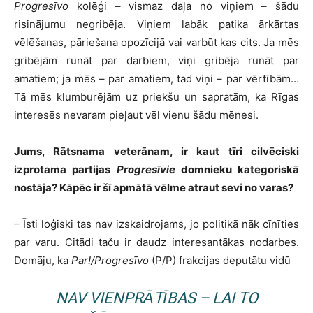
Progresīvo
kolēģi – vismaz daļa no viņiem – šādu
risinājumu negribēja. Viņiem labāk patika ārkārtas
vēlēšanas, pāriešana opozīcijā vai varbūt kas cits. Ja mēs
gribējām runāt par darbiem, viņi gribēja runāt par
amatiem; ja mēs – par amatiem, tad viņi – par vērtībām…
Tā mēs klumburējām uz priekšu un sapratām, ka Rīgas
interesēs nevaram pieļaut vēl vienu šādu mēnesi.
Jums, Rātsnama veterānam, ir kaut tīri cilvēciski
izprotama partijas
Progresīvie
domnieku kategoriskā
nostāja? Kāpēc ir šī apmātā vēlme atraut sevi no varas?
– Īsti loģiski tas nav izskaidrojams, jo politikā nāk cīnīties
par varu. Citādi taču ir daudz interesantākas nodarbes.
Domāju, ka
Par!/Progresīvo
(P/P) frakcijas deputātu vidū
NAV VIENPRĀTĪBAS – LAI TO