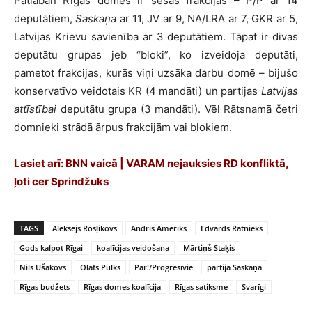
Patlaban Rīgas domes ir sešas frakcijas – P/P ar 14
deputātiem,
Saskaņa
ar 11, JV ar 9, NA/LRA ar 7, GKR ar 5,
Latvijas Krievu savienība ar 3 deputātiem. Tāpat ir divas
deputātu grupas jeb “bloki”, ko izveidoja deputāti,
pametot frakcijas, kurās viņi uzsāka darbu domē – bijušo
konservatīvo veidotais KR (4 mandāti) un partijas
Latvijas
attīstībai
deputātu grupa (3 mandāti). Vēl Rātsnamā četri
domnieki strādā ārpus frakcijām vai blokiem.
Lasiet arī:
BNN vaicā | VARAM nejauksies RD konfliktā,
ļoti cer Sprindžuks
TAGS
Aleksejs Rosļikovs
Andris Ameriks
Edvards Ratnieks
Gods kalpot Rīgai
koalīcijas veidošana
Mārtiņš Staķis
Nils Ušakovs
Olafs Pulks
Par!/Progresīvie
partija Saskaņa
Rīgas budžets
Rīgas domes koalīcija
Rīgas satiksme
Svarīgi