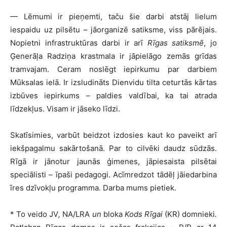
— Lēmumi ir pieņemti, taču šie darbi atstāj lielum
iespaidu uz pilsētu – jāorganizē satiksme, viss pārējais.
Nopietni infrastruktūras darbi ir arī
Rīgas satiksmē
, jo
Ģenerāļa Radziņa krastmala ir jāpielāgo zemās grīdas
tramvajam. Ceram noslēgt iepirkumu par darbiem
Mūksalas ielā. Ir izsludināts Dienvidu tilta ceturtās kārtas
izbūves iepirkums – paldies valdībai, ka tai atrada
līdzekļus. Visam ir jāseko līdzi.
Skatīsimies, varbūt beidzot izdosies kaut ko paveikt arī
iekšpagalmu sakārtošanā. Par to cilvēki daudz sūdzās.
Rīgā ir jānotur jaunās ģimenes, jāpiesaista pilsētai
speciālisti – īpaši pedagogi. Acīmredzot tādēļ jāiedarbina
īres dzīvokļu programma. Darba mums pietiek.
* To veido JV
,
NA/LRA
un
bloka
Kods Rīgai
(KR) domnieki
.