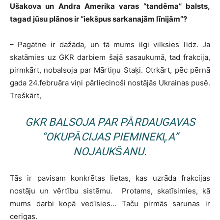
Ušakova un Andra Amerika varas “tandēma” balsts,
tagad jūsu plānos ir “iekšpus sarkanajām līnijām”?
– Pagātne ir dažāda, un tā mums ilgi vilksies līdz. Ja
skatāmies uz GKR darbiem šajā sasaukumā, tad frakcija,
pirmkārt, nobalsoja par Mārtiņu Staķi. Otrkārt, pēc pērnā
gada 24.februāra viņi pārliecinoši nostājās Ukrainas pusē.
Treškārt,
GKR BALSOJA PAR PĀRDAUGAVAS
“OKUPĀCIJAS PIEMINEKĻA”
NOJAUKŠANU.
Tās ir pavisam konkrētas lietas, kas uzrāda frakcijas
nostāju un vērtību sistēmu. Protams, skatīsimies, kā
mums darbi kopā vedīsies… Taču pirmās sarunas ir
cerīgas.