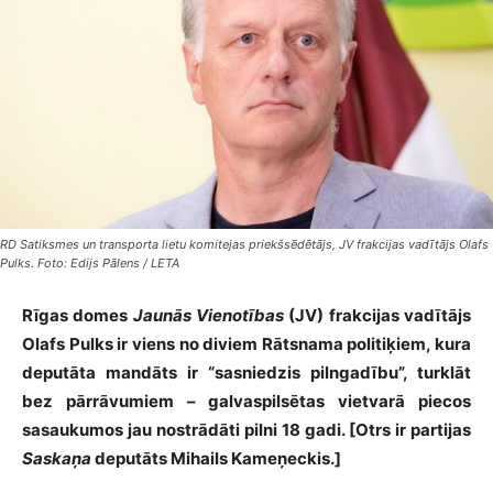
RD Satiksmes un transporta lietu komitejas priekšsēdētājs, JV frakcijas vadītājs Olafs
Pulks. Foto: Edijs Pālens / LETA
Rīgas domes
Jaunās Vienotības
(JV) frakcijas vadītājs
Olafs Pulks ir viens no diviem Rātsnama politiķiem, kura
deputāta mandāts ir “sasniedzis pilngadību”, turklāt
bez pārrāvumiem – galvaspilsētas vietvarā piecos
sasaukumos jau nostrādāti pilni 18 gadi. [Otrs ir partijas
Saskaņa
deputāts Mihails Kameņeckis.]