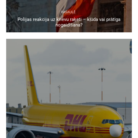
PASAULĒ
Polijas reakcija uz krievu raķeti – kļūda vai prātīga
nogaidīšana?