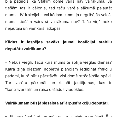
bija pateicis, ka Staķim domē vairs nav vairākuma. Ja
tiešām tas ir cēlonis, tad taču varēja sākumā pajautāt
mums, JV frakcijai – vai kādam citam, ja negribējās vaicāt
mums: tiešām vairs šī vairākuma nav? Taču viņš neko
nejautāja un vienkārši atkāpās.
Kādas ir iespējas savākt jaunai koalīcijai stabilu
deputātu vairākumu?
– Nebūs viegli. Taču kurš mums te solīja vieglas dienas?
Katrā ziņā diezgan nopietni plānojam iedibināt frakciju
padomi, kurā būtu pārstāvēti visi domē strādājošie spēki.
Tur varētu pārrunāt un risināt jautājumus, kas ir
“kontraversāli” un raisa dažādus viedokļus.
Vairākumam būs jāpiesaista arī ārpusfrakciju deputāti.
– Jā, neapšaubāmi, un mēs esam ar viņiem runājuši. Šie