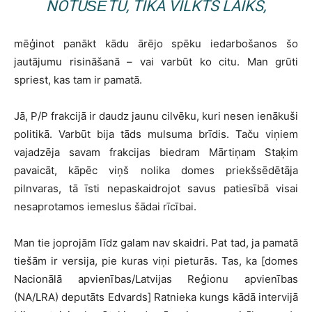
NOTUŠĒTU, TIKA VILKTS LAIKS,
mēģinot panākt kādu ārējo spēku iedarbošanos šo
jautājumu risināšanā – vai varbūt ko citu. Man grūti
spriest, kas tam ir pamatā.
Jā, P/P frakcijā ir daudz jaunu cilvēku, kuri nesen ienākuši
politikā. Varbūt bija tāds mulsuma brīdis. Taču viņiem
vajadzēja savam frakcijas biedram Mārtiņam Staķim
pavaicāt, kāpēc viņš nolika domes priekšsēdētāja
pilnvaras, tā īsti nepaskaidrojot savus patiesībā visai
nesaprotamos iemeslus šādai rīcībai.
Man tie joprojām līdz galam nav skaidri. Pat tad, ja pamatā
tiešām ir versija, pie kuras viņi pieturās. Tas, ka [domes
Nacionālā apvienības/Latvijas Reģionu apvienības
(NA/LRA) deputāts Edvards] Ratnieka kungs kādā intervijā