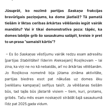
Jūsuprāt, ko nozīmē partijas
Saskaņa
frakcijas
bravūrīgais paziņojums, ka dome jāatlaiž? Tā pamatā
tiešām ir liktas cerības ārkārtas vēlēšanās iegūt vairāk
mandātu? Vai ir tikai demonstratīva poza: tāpēc, ka
domes labējie grib šo sasaukumu salāpīt, kreisie ir pret
to un prasa “samaisīt kārtis”?
– Es šo
Saskaņas
vēstījumu vairāk redzu esam adresētu
[partijas
Stabilitātei!
līderim Aleksejam] Rosļikovam – lai
zina, ka viņi ne no kā nebaidās, arī no ārkārtas vēlēšanām.
Jo Rosļikova nometnē bija jūtama zināma aktivitāte,
partijas biedres esot pat nākušas uz domes ēku
[velēšanu kampaņai] selfijus taisīt. Ja vēlēšanas tiešām
būs, tad tajās būs jāstartē visiem – tiem, kuri, protams,
gribēs. Taču mēs esam noskaņoti strādāt šajā sasaukumā
līdz pat 2025.gada vidum.