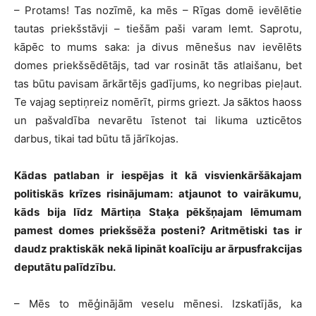
– Protams! Tas nozīmē, ka mēs – Rīgas domē ievēlētie
tautas priekšstāvji – tiešām paši varam lemt. Saprotu,
kāpēc to mums saka: ja divus mēnešus nav ievēlēts
domes priekšsēdētājs, tad var rosināt tās atlaišanu, bet
tas būtu pavisam ārkārtējs gadījums, ko negribas pieļaut.
Te vajag septiņreiz nomērīt, pirms griezt. Ja sāktos haoss
un pašvaldība nevarētu īstenot tai likuma uzticētos
darbus, tikai tad būtu tā jārīkojas.
Kādas patlaban ir iespējas it kā visvienkāršākajam
politiskās krīzes risinājumam: atjaunot to vairākumu,
kāds bija līdz Mārtiņa Staķa pēkšņajam lēmumam
pamest domes priekšsēža posteni? Aritmētiski tas ir
daudz praktiskāk nekā lipināt koalīciju ar ārpusfrakcijas
deputātu palīdzību.
– Mēs to mēģinājām veselu mēnesi. Izskatījās, ka