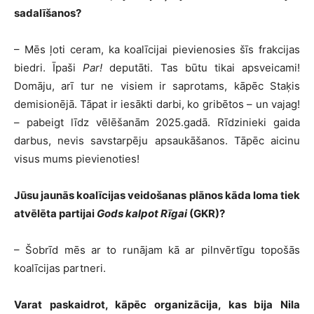
sadalīšanos?
– Mēs ļoti ceram, ka koalīcijai pievienosies šīs frakcijas
biedri. Īpaši
Par!
deputāti. Tas būtu tikai apsveicami!
Domāju, arī tur ne visiem ir saprotams, kāpēc Staķis
demisionējā. Tāpat ir iesākti darbi, ko gribētos – un vajag!
– pabeigt līdz vēlēšanām 2025.gadā. Rīdzinieki gaida
darbus, nevis savstarpēju apsaukāšanos. Tāpēc aicinu
visus mums pievienoties!
Jūsu jaunās koalīcijas veidošanas plānos kāda loma tiek
atvēlēta partijai
Gods kalpot Rīgai
(GKR)?
– Šobrīd mēs ar to runājam kā ar pilnvērtīgu topošās
koalīcijas partneri.
Varat paskaidrot, kāpēc organizācija, kas bija Nila