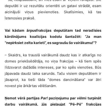
deputāti ir uz rezultātu orientēti un gatavi strādāt, esam
aicinājuši viņus pievienoties. Skatīsimies, kā tas
īstenosies praksē.
Vai kādam ārpusfrakcijas deputātam tad neradīsies
kārdinājums koalīcijas kodolu šantažēt: “Ja man
“nepirksiet zelta karieti”, es sagraušu šo vairākumu!”?
– Skaidrs, ka trauslā vairākumā daudz kas ir atkarīgs no
domes priekšsēdētāja, no viņa frakcijas – kā tiem spēs
līdzsvarot dažādās intereses, par ko spēs vienoties. Būs
jāpavada daudz laika sarunās. Taču visiem deputātiem ir
jāsaprot, ka tieši tāda “domes dancināšana” var ātri
novest pie ārkārtas vēlēšanām.
Ņemot vērā partijas
Par!
paziņojumu par vēlmi turpināt
darbu vairākumā, jūs pieļaujat “Pē–Pē” frakcijas