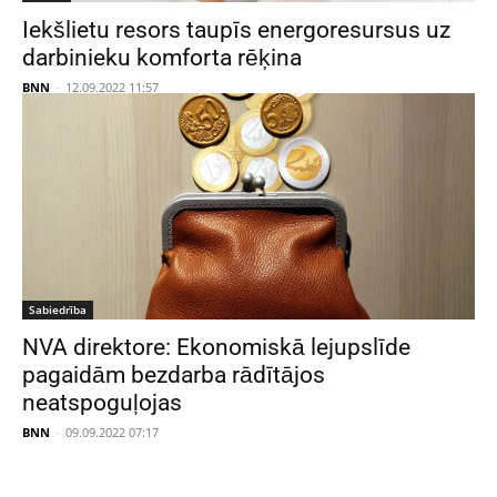
Iekšlietu resors taupīs energoresursus uz
darbinieku komforta rēķina
BNN
-
12.09.2022 11:57
Sabiedrība
NVA direktore: Ekonomiskā lejupslīde
pagaidām bezdarba rādītājos
neatspoguļojas
BNN
-
09.09.2022 07:17