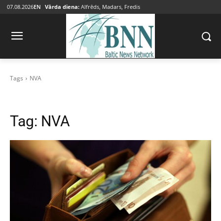
07.08.2026
EN
Vārda diena:
Alfrēds, Madars, Fredis
Tags
NVA
Tag:
NVA