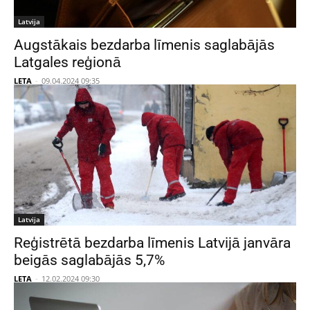
Latvija
Augstākais bezdarba līmenis saglabājās
Latgales reģionā
LETA
-
09.04.2024 09:35
Latvija
Reģistrētā bezdarba līmenis Latvijā janvāra
beigās saglabājās 5,7%
LETA
-
12.02.2024 09:30