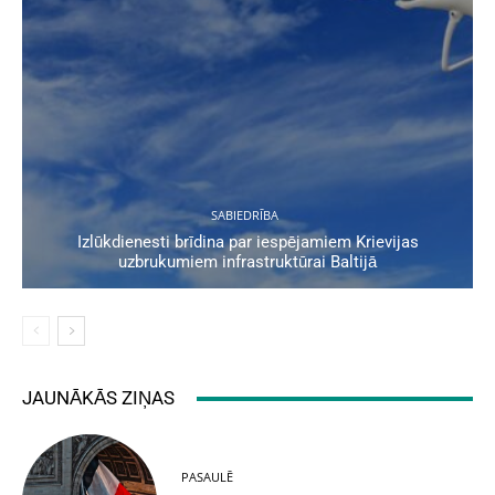
SABIEDRĪBA
Izlūkdienesti brīdina par iespējamiem Krievijas
uzbrukumiem infrastruktūrai Baltijā
JAUNĀKĀS ZIŅAS
PASAULĒ