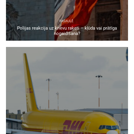
PASAULĒ
Polijas reakcija uz krievu raķeti – kļūda vai prātīga
nogaidīšana?