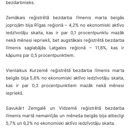
bezdarbnieks.
Zemākais reģistrētā bezdarba līmenis marta beigās
joprojām bija Rīgas reģionā – 4,2% no ekonomiski aktīvo
iedzīvotāju skaita, kas ir par 0,1 procentpunktu mazāk
nekā mēnesi iepriekš, bet augstākais reģistrētā bezdarba
līmenis saglabājās Latgales reģionā – 11,8%, kas ir
kāpums par 0,5 procentpunktiem.
Vienlaikus Kurzemē reģistrētā bezdarba līmenis marta
beigās bija 5,6% no ekonomiski aktīvo iedzīvotāju skaita,
kas ir par 0,3 procentpunktiem mazāk nekā mēnesi
iepriekš.
Savukārt Zemgalē un Vidzemē reģistrētā bezdarba
līmenis martā nemainījās un mēneša beigās bija attiecīgi
5,7% un 6,2% no ekonomiski aktīvo iedzīvotāju skaita.