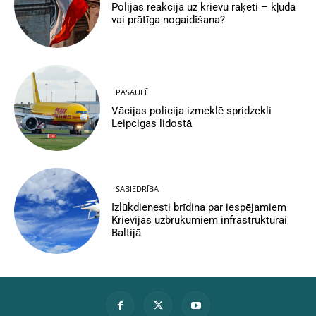
Polijas reakcija uz krievu raķeti – kļūda
vai prātīga nogaidīšana?
PASAULĒ
Vācijas policija izmeklē spridzekli
Leipcigas lidostā
SABIEDRĪBA
Izlūkdienesti brīdina par iespējamiem
Krievijas uzbrukumiem infrastruktūrai
Baltijā