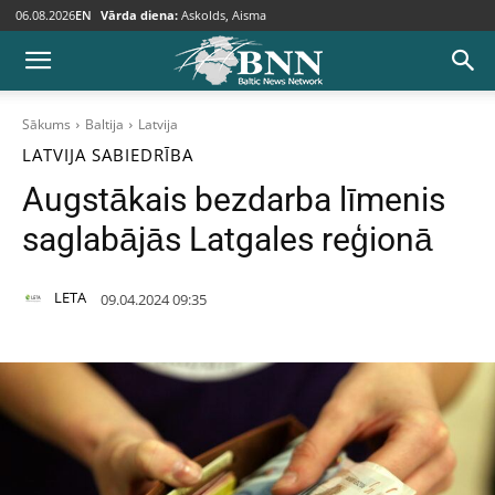
06.08.2026
EN
Vārda diena:
Askolds, Aisma
Sākums
Baltija
Latvija
LATVIJA
SABIEDRĪBA
Augstākais bezdarba līmenis
saglabājās Latgales reģionā
LETA
09.04.2024 09:35