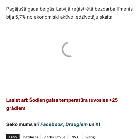
Pagājušā gada beigās Latvijā reģistrētā bezdarba līmenis
bija 5,7% no ekonomiski aktīvo iedzīvotāju skaita.
Lasiet arī: Šodien gaisa temperatūra tuvosies +25
grādiem
Seko mums arī
Facebook
,
Draugiem
un
X
!
TAGS
bezdarbs
darbs Latvijā
NVA
Svarīgi