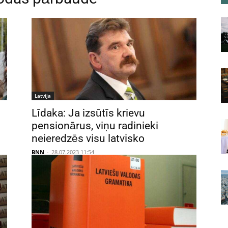
Latvija
Līdaka: Ja izsūtīs krievu
pensionārus, viņu radinieki
neieredzēs visu latvisko
BNN
-
28.07.2023 11:54