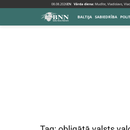
08.08.2026
EN
Vārda diena:
Mudīte, Vladislavs, Vlad
Tags
Obligātā valsts valodas pārbaude
BALTIJA
SABIEDRĪBA
POLI
Tag:
obligātā valsts va