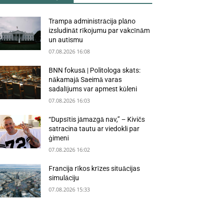
Trampa administrācija plāno
izsludināt rīkojumu par vakcīnām
un autismu
07.08.2026 16:08
BNN fokusā | Politologa skats:
nākamajā Saeimā varas
sadalījums var apmest kūleni
07.08.2026 16:03
“Dupsītis jāmazgā nav,” – Kivičs
satracina tautu ar viedokli par
ģimeni
07.08.2026 16:02
Francija rīkos krīzes situācijas
simulāciju
07.08.2026 15:33