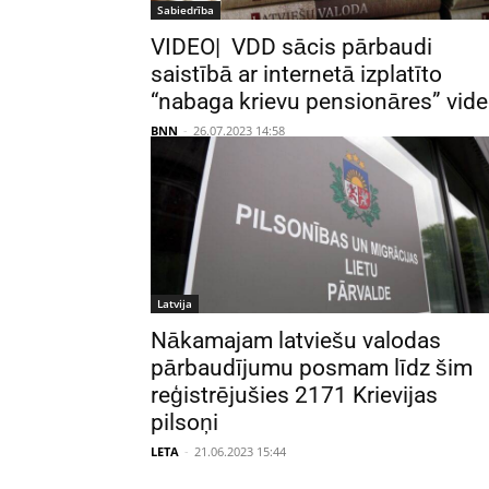
Sabiedrība
VIDEO| VDD sācis pārbaudi
saistībā ar internetā izplatīto
“nabaga krievu pensionāres” vid
BNN
-
26.07.2023 14:58
Latvija
Nākamajam latviešu valodas
pārbaudījumu posmam līdz šim
reģistrējušies 2171 Krievijas
pilsoņi
LETA
-
21.06.2023 15:44