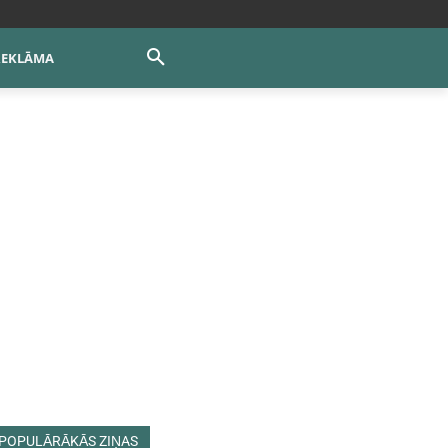
REKLĀMA
POPULĀRĀKĀS ZIŅAS