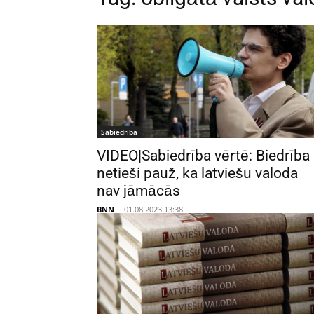
Sabiedrība
VIDEO|Sabiedrība vērtē: Biedrība
netieši pauž, ka latviešu valoda
nav jāmācās
BNN
-
01.08.2023 13:38