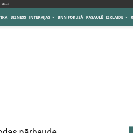
islava
TIKA
BIZNESS
INTERVIJAS
BNN FOKUSĀ
PASAULĒ
IZKLAIDE
lodas pārbaude