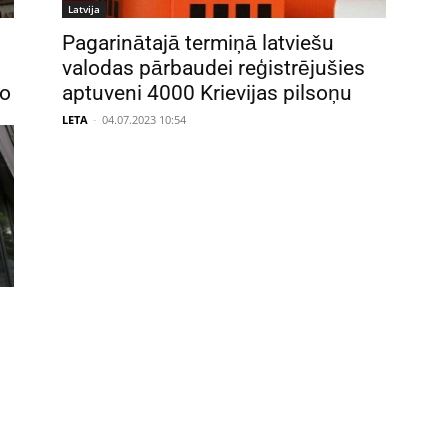
Latvija
Pagarinātajā termiņā latviešu
valodas pārbaudei reģistrējušies
eo
aptuveni 4000 Krievijas pilsoņu
LETA
-
04.07.2023 10:54