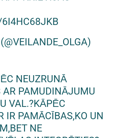
/6I4HC68JKB
 (@VEILANDE_OLGA)
ĒC NEUZRUNĀ
S AR PAMUDINĀJUMU
ŠU VAL.?KĀPĒC
R IR PAMĀCĪBAS,KO UN
M,BET NE