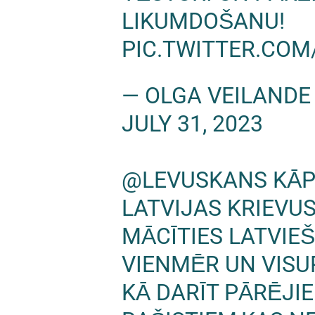
LIKUMDOŠANU!
PIC.TWITTER.COM
— OLGA VEILANDE
JULY 31, 2023
@LEVUSKANS
KĀP
LATVIJAS KRIEVU
MĀCĪTIES LATVIE
VIENMĒR UN VISU
KĀ DARĪT PĀRĒJIE