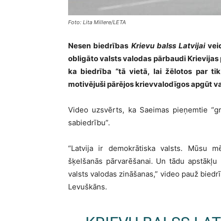
Foto: Lita Millere/LETA
Nesen biedrības
Krievu balss Latvijai
vei
obligāto valsts valodas pārbaudi Krievijas 
ka biedrība “tā vietā, lai žēlotos par t
motivējuši pārējos krievvalodīgos apgūt va
Video uzsvērts, ka Saeimas pieņemtie “groz
sabiedrību”.
“Latvija ir demokrātiska valsts. Mūsu mē
šķelšanās pārvarēšanai. Un tādu apstākļu r
valsts valodas zināšanas,” video pauž bied
Levuškāns.