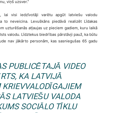
enu, viņš uzsver.”
i, lai visi iedzīvotāji varētu apgūt latviešu valodu
a to neveicina. Levuškāns piedāvā realizēt Līdakas
iem uzturēšanās atļaujas uz pieciem gadiem, kuru laikā
alsts valodu. Līdztekus biedrības pārstāvji pauž, ka būtu
baude nav jākārto personām, kas sasniegušas 65 gadu
AS PUBLICĒTAJĀ VIDEO
RTS, KA LATVIJĀ
 KRIEVVALODĪGAJIEM
ĀS LATVIEŠU VALODA
KUMS SOCIĀLO TĪKLU