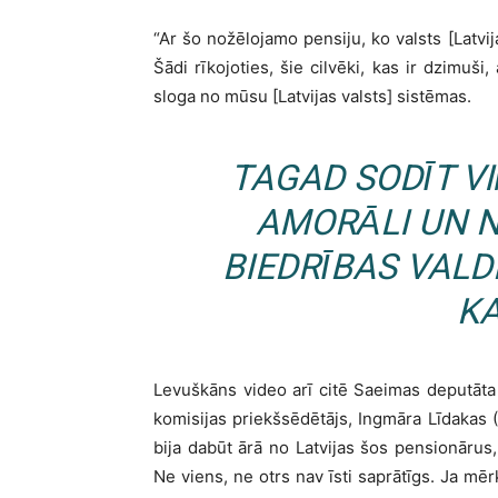
“Ar šo nožēlojamo pensiju, ko valsts [Latvij
Šādi rīkojoties, šie cilvēki, kas ir dzimuš
sloga no mūsu [Latvijas valsts] sistēmas.
TAGAD SODĪT VI
AMORĀLI UN NE
BIEDRĪBAS VALD
KA
Levuškāns video arī citē Saeimas deputāta 
komisijas priekšsēdētājs, Ingmāra Līdakas
bija dabūt ārā no Latvijas šos pensionārus, 
Ne viens, ne otrs nav īsti saprātīgs. Ja mērķi