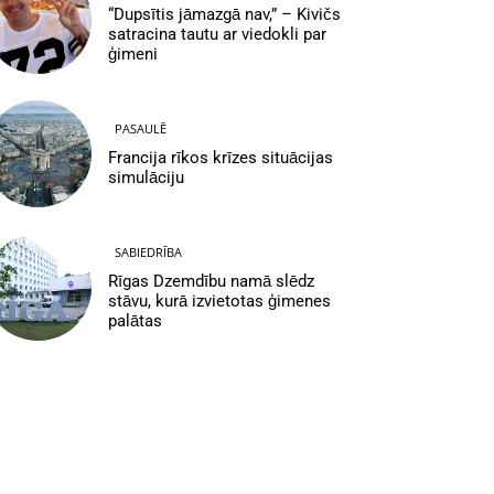
“Dupsītis jāmazgā nav,” – Kivičs
satracina tautu ar viedokli par
ģimeni
PASAULĒ
Francija rīkos krīzes situācijas
simulāciju
SABIEDRĪBA
Rīgas Dzemdību namā slēdz
stāvu, kurā izvietotas ģimenes
palātas