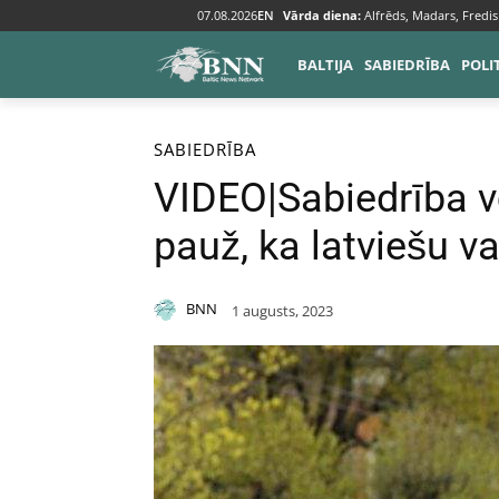
07.08.2026
EN
Vārda diena:
Alfrēds, Madars, Fredis
BALTIJA
SABIEDRĪBA
POLI
Sākums
Sabiedrība
SABIEDRĪBA
VIDEO|Sabiedrība vē
pauž, ka latviešu 
BNN
1 augusts, 2023