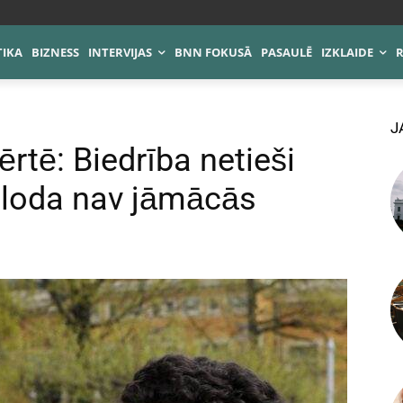
TIKA
BIZNESS
INTERVIJAS
BNN FOKUSĀ
PASAULĒ
IZKLAIDE
J
rtē: Biedrība netieši
valoda nav jāmācās