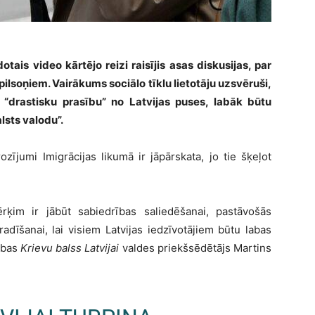
dotais video kārtējo reizi raisījis asas diskusijas, par
pilsoņiem. Vairākums sociālo tīklu lietotāju uzsvēruši,
ik “drastisku prasību” no Latvijas puses, labāk būtu
lsts valodu”.
ījumi Imigrācijas likumā ir jāpārskata, jo tie šķeļot
rķim ir jābūt sabiedrības saliedēšanai, pastāvošās
adīšanai, lai visiem Latvijas iedzīvotājiem būtu labas
rības
Krievu balss Latvijai
valdes priekšsēdētājs Martins