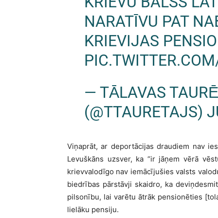
KRIEVU BALSS LAT
NARATĪVU PAT NA
KRIEVIJAS PENSI
PIC.TWITTER.COM
— TĀLAVAS TAURĒT
(@TTAURETAJS)
J
Viņaprāt, ar deportācijas draudiem nav ie
Levuškāns uzsver, ka “ir jāņem vērā vēstu
krievvalodīgo nav iemācījušies valsts valod
biedrības pārstāvji skaidro, ka deviņdesm
pilsonību, lai varētu ātrāk pensionēties [t
lielāku pensiju.