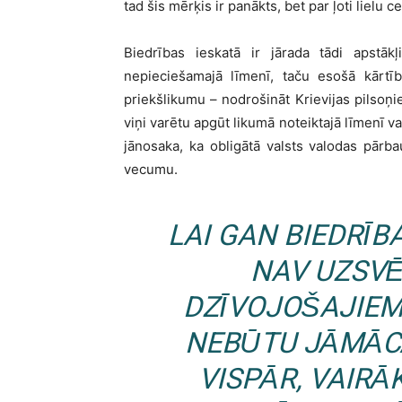
tad šis mērķis ir panākts, bet par ļoti lielu c
Biedrības ieskatā ir jārada tādi apstākļ
nepieciešamajā līmenī, taču esošā kārtīb
priekšlikumu – nodrošināt Krievijas pilsoņ
viņi varētu apgūt likumā noteiktajā līmenī v
jānosaka, ka obligātā valsts valodas pār
vecumu.
LAI GAN BIEDRĪB
NAV UZSVĒ
DZĪVOJOŠAJIEM
NEBŪTU JĀMĀC
VISPĀR, VAIRĀ