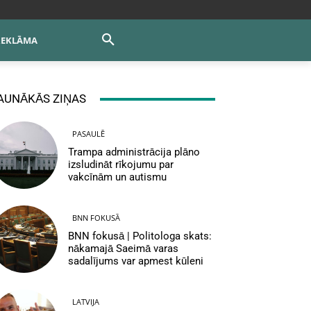
REKLĀMA
AUNĀKĀS ZIŅAS
PASAULĒ
Trampa administrācija plāno
izsludināt rīkojumu par
vakcīnām un autismu
BNN FOKUSĀ
BNN fokusā | Politologa skats:
nākamajā Saeimā varas
sadalījums var apmest kūleni
LATVIJA