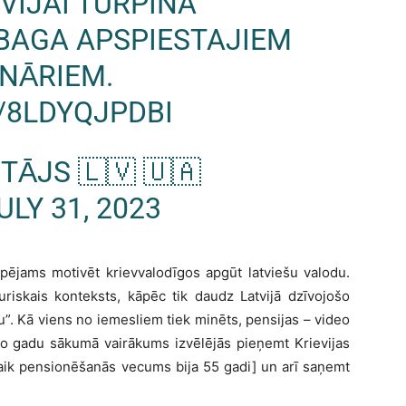
VIJAI TURPINA
BAGA APSPIESTAJIEM
ONĀRIEM.
/8LDYQJPDBI
ĀJS 🇱🇻 🇺🇦
ULY 31, 2023
spējams motivēt krievvalodīgos apgūt latviešu valodu.
riskais konteksts, kāpēc tik daudz Latvijā dzīvojošo
u”. Kā viens no iemesliem tiek minēts, pensijas – video
ito gadu sākumā vairākums izvēlējās pieņemt Krievijas
olaik pensionēšanās vecums bija 55 gadi] un arī saņemt