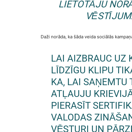
LIETOTĀJU NORĀ
VĒSTĪJUM
Daži norāda, ka šāda veida sociālās kampaņas 
LAI AIZBRAUC UZ 
LĪDZĪGU KLIPU TI
KA, LAI SAŅEMT
ATĻAUJU KRIEVIJĀ
PIERASĪT SERTIFI
VALODAS ZINĀŠAN
VĒSTURI UN PĀRZ