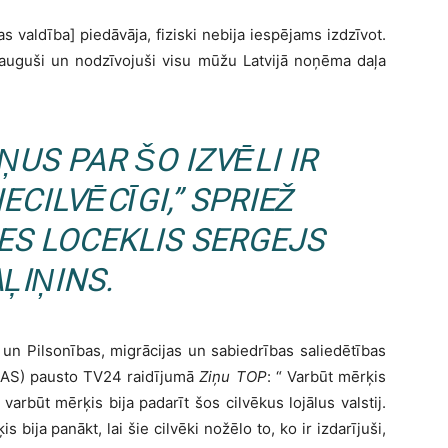
as valdība] piedāvāja, fiziski nebija iespējams izdzīvot.
i, auguši un nodzīvojuši visu mūžu Latvijā noņēma daļa
ŅUS PAR ŠO IZVĒLI IR
CILVĒCĪGI,” SPRIEŽ
ES LOCEKLIS SERGEJS
ĻIŅINS.
un Pilsonības, migrācijas un sabiedrības saliedētības
 (AS) pausto TV24 raidījumā
Ziņu TOP
: “ Varbūt mērķis
varbūt mērķis bija padarīt šos cilvēkus lojālus valstij.
s bija panākt, lai šie cilvēki nožēlo to, ko ir izdarījuši,