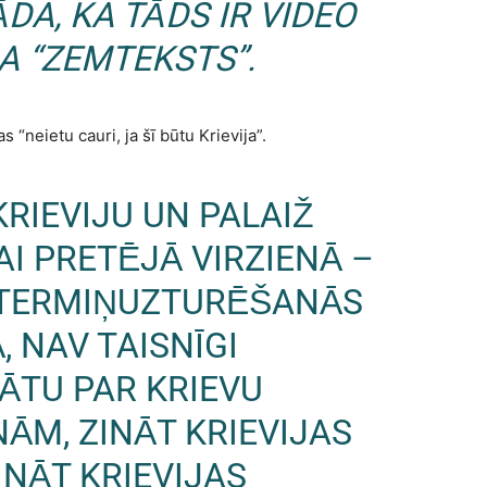
DA, KA TĀDS IR VIDEO
A “ZEMTEKSTS”.
“neietu cauri, ja šī būtu Krievija”.
KRIEVIJU UN PALAIŽ
KAI PRETĒJĀ VIRZIENĀ –
U TERMIŅUZTURĒŠANĀS
, NAV TAISNĪGI
KĀTU PAR KRIEVU
ĀM, ZINĀT KRIEVIJAS
INĀT KRIEVIJAS