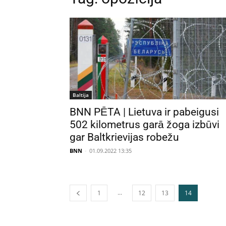
Baltija
BNN PĒTA | Lietuva ir pabeigusi
502 kilometrus garā žoga izbūvi
gar Baltkrievijas robežu
BNN
-
01.09.2022 13:35
...
1
12
13
14