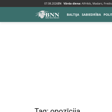
07.08.2026
EN
Vārda diena:
Alfrēds, Madars, Fredis
Tags
Opozīcija
BALTIJA
SABIEDRĪBA
POLI
Tag:
opozīcija