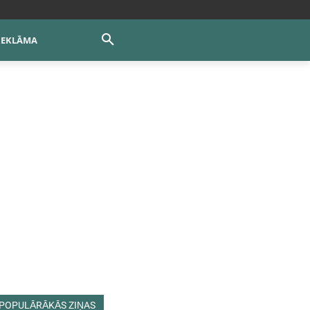
REKLĀMA
POPULĀRĀKĀS ZIŅAS