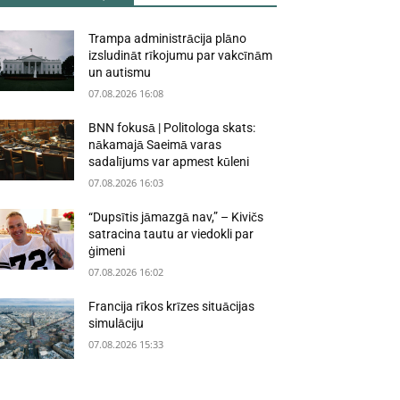
Trampa administrācija plāno
izsludināt rīkojumu par vakcīnām
un autismu
07.08.2026 16:08
BNN fokusā | Politologa skats:
nākamajā Saeimā varas
sadalījums var apmest kūleni
07.08.2026 16:03
“Dupsītis jāmazgā nav,” – Kivičs
satracina tautu ar viedokli par
ģimeni
07.08.2026 16:02
Francija rīkos krīzes situācijas
simulāciju
07.08.2026 15:33