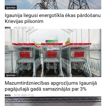
Igaunija
Igaunija liegusi energotīkla ēkas pārdošanu
Krievijas pilsonim
BNN
-
04.03.2026 12:18
Igaunija
Mazumtirdzniecības apgrozījums Igaunijā
pagājušajā gadā samazinājās par 3%
BNN
-
31.01.2025 11:22