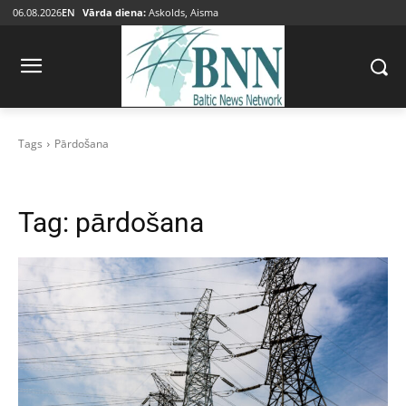
06.08.2026
EN
Vārda diena:
Askolds, Aisma
Tags
Pārdošana
Tag:
pārdošana