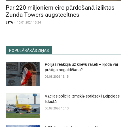
Par 220 miljoniem eiro pārdošanā izliktas
Zunda Towers augstceltnes
LETA
-
10.01.2024 13:34
POPULĀRĀKĀS ZIŅAS
Polijas reakcija uz krievu raķeti – kļūda vai
prātīga nogaidīšana?
06.08.2026 15:15
Vācijas policija izmeklē spridzekli Leipcigas
lidostā
06.08.2026 15:13