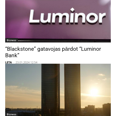
Bizness
“Blackstone” gatavojas pārdot “Luminor
Bank”
LETA
-
23.01.2024 12:54
Bizness