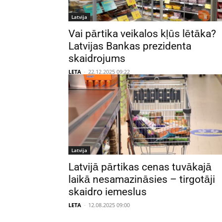
Latvija
Vai pārtika veikalos kļūs lētāka?
Latvijas Bankas prezidenta
skaidrojums
LETA
-
22.12.2025 09:22
Latvija
Latvijā pārtikas cenas tuvākajā
laikā nesamazināsies – tirgotāji
skaidro iemeslus
LETA
-
12.08.2025 09:00