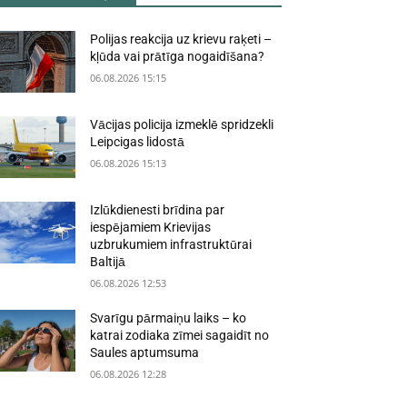
Polijas reakcija uz krievu raķeti –
kļūda vai prātīga nogaidīšana?
06.08.2026 15:15
Vācijas policija izmeklē spridzekli
Leipcigas lidostā
06.08.2026 15:13
Izlūkdienesti brīdina par
iespējamiem Krievijas
uzbrukumiem infrastruktūrai
Baltijā
06.08.2026 12:53
Svarīgu pārmaiņu laiks – ko
katrai zodiaka zīmei sagaidīt no
Saules aptumsuma
06.08.2026 12:28