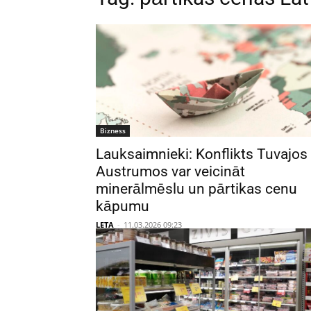
Bizness
Lauksaimnieki: Konflikts Tuvajos
Austrumos var veicināt
minerālmēslu un pārtikas cenu
kāpumu
LETA
-
11.03.2026 09:23