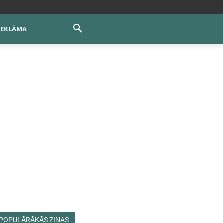
REKLĀMA
POPULĀRĀKĀS ZIŅAS