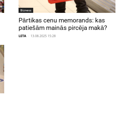
Bizness
Pārtikas cenu memorands: kas
patiešām mainās pircēja makā?
LETA
-
13.08.2025 15:28