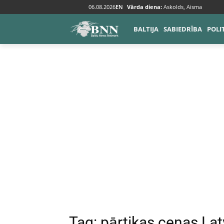
06.08.2026
EN
Vārda diena:
Askolds, Aisma
Tags
Pārtikas cenas Latvijā
BALTIJA
SABIEDRĪBA
POLI
Tag:
pārtikas cenas Lat