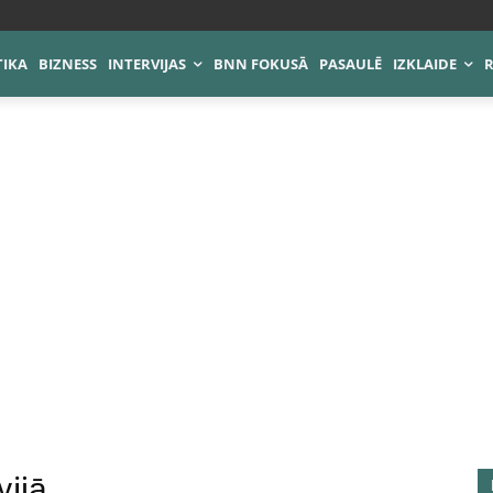
TIKA
BIZNESS
INTERVIJAS
BNN FOKUSĀ
PASAULĒ
IZKLAIDE
vijā