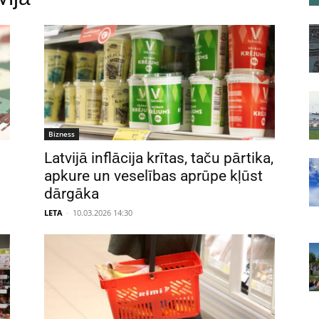
Bizness
Latvijā inflācija krītas, taču pārtika,
apkure un veselības aprūpe kļūst
dārgāka
LETA
-
10.03.2026 14:30