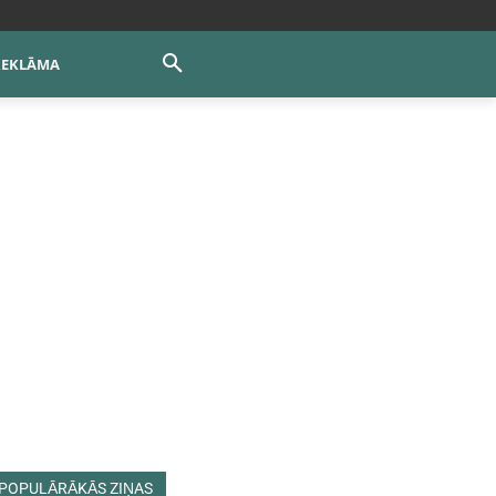
REKLĀMA
POPULĀRĀKĀS ZIŅAS