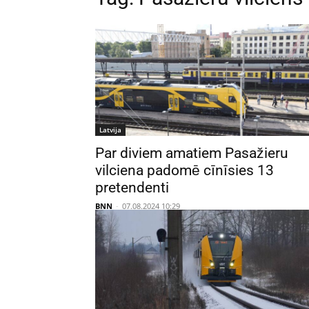
Latvija
Par diviem amatiem Pasažieru
vilciena padomē cīnīsies 13
pretendenti
BNN
-
07.08.2024 10:29