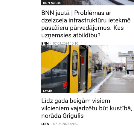
BNN fokusā
BNN jautā | Problēmas ar
dzelzceļa infrastruktūru ietekmē
pasažieru pārvadājumus. Kas
uzņemsies atbildību?
BNN
-
07.03.2024 15:10
Latvija
Līdz gada beigām visiem
vilcieniem vajadzētu būt kustībā,
norāda Grigulis
LETA
-
07.03.2024 09:52