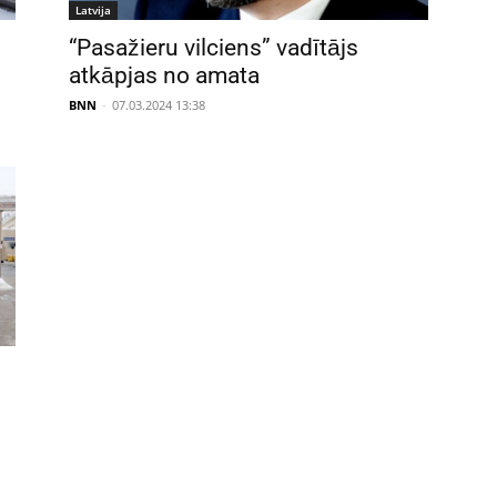
Latvija
“Pasažieru vilciens” vadītājs
atkāpjas no amata
BNN
-
07.03.2024 13:38