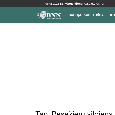
06.08.2026
EN
Vārda diena:
Askolds, Aisma
Tags
Pasažieru vilciens
BALTIJA
SABIEDRĪBA
POLI
Tag:
Pasažieru vilciens