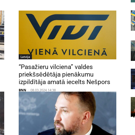
Latvija
“Pasažieru vilciena” valdes
priekšsēdētāja pienākumu
izpildītāja amatā iecelts Nešpors
BNN
-
08.03.2024 14:38