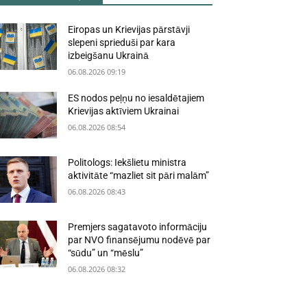
Eiropas un Krievijas pārstāvji
slepeni sprieduši par kara
izbeigšanu Ukrainā
06.08.2026 09:19
ES nodos peļņu no iesaldētajiem
Krievijas aktīviem Ukrainai
06.08.2026 08:54
Politologs: Iekšlietu ministra
aktivitāte “mazliet sit pāri malām”
06.08.2026 08:43
Premjers sagatavoto informāciju
par NVO finansējumu nodēvē par
“sūdu” un “mēslu”
06.08.2026 08:32