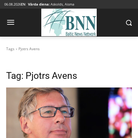
06.08.2026
EN
Vārda diena:
Askolds, Aisma
Tags
Pjotrs Avens
Tag:
Pjotrs Avens