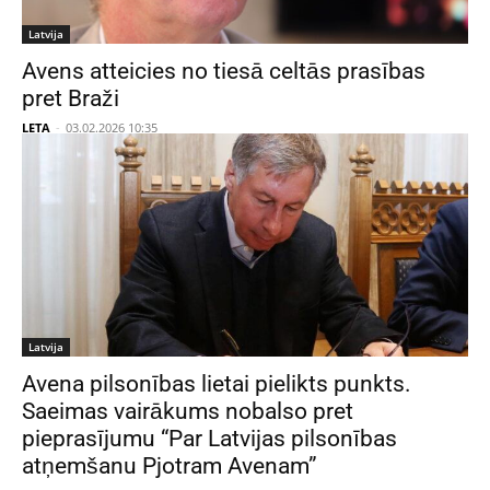
Latvija
Avens atteicies no tiesā celtās prasības
pret Braži
LETA
-
03.02.2026 10:35
Latvija
Avena pilsonības lietai pielikts punkts.
Saeimas vairākums nobalso pret
pieprasījumu “Par Latvijas pilsonības
atņemšanu Pjotram Avenam”