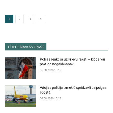
1
2
3
POPULĀRĀKĀS ZIŅAS
Polijas reakcija uz krievu raķeti – kļūda vai
prātīga nogaidīšana?
06.08.2026 15:15
Vācijas policija izmeklē spridzekli Leipcigas
lidostā
06.08.2026 15:13