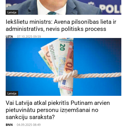
Latvija
Iekšlietu ministrs: Avena pilsonības lieta ir
administratīvs, nevis politisks process
LETA
-
07.10.2025 09:59
Latvija
Vai Latvija atkal piekritīs Putinam arvien
pietuvinātu personu izņemšanai no
sankciju saraksta?
BNN
-
04.09.2025 08:49