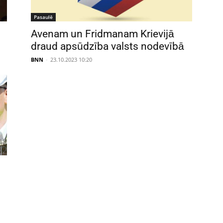
Pasaulē
Avenam un Fridmanam Krievijā
draud apsūdzība valsts nodevībā
BNN
-
23.10.2023 10:20