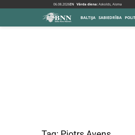
06.08.2026
EN
Vārda diena:
Askolds, Aisma
Tags
Pjotrs Avens
BALTIJA
SABIEDRĪBA
POLI
Tag:
Pjotrs Avens