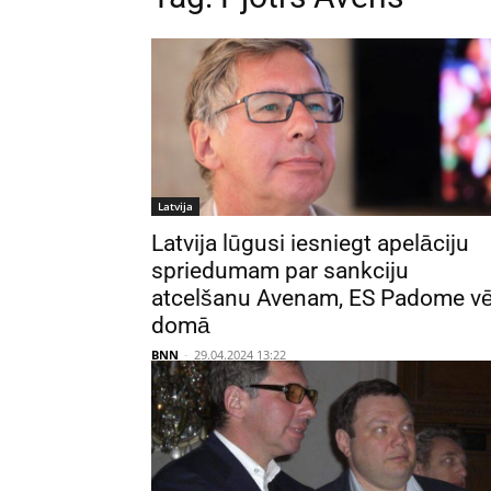
Latvija
Latvija lūgusi iesniegt apelāciju
spriedumam par sankciju
atcelšanu Avenam, ES Padome vē
domā
BNN
-
29.04.2024 13:22