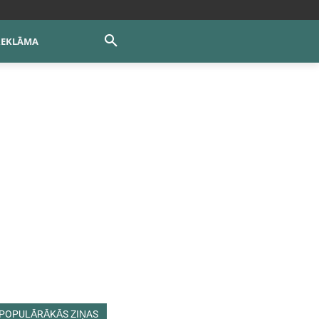
REKLĀMA
POPULĀRĀKĀS ZIŅAS