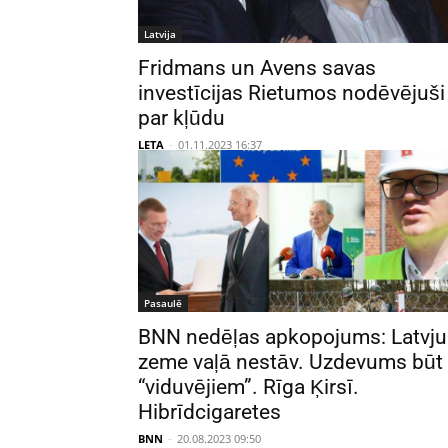
Latvija
Fridmans un Avens savas
investīcijas Rietumos nodēvējuši
par kļūdu
LETA
-
01.11.2023 16:37
Pasaulē
BNN nedēļas apkopojums: Latvju
zeme vaļā nestāv. Uzdevums būt
“viduvējiem”. Rīga Ķirsī.
Hibrīdcigaretes
BNN
-
20.08.2023 09:50