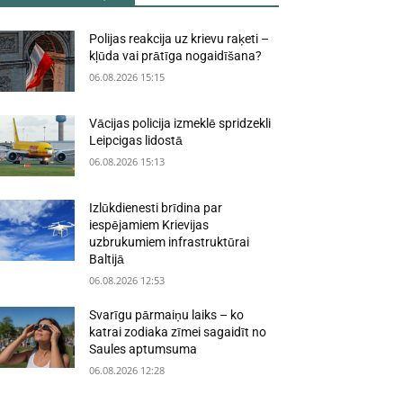
Polijas reakcija uz krievu raķeti –
kļūda vai prātīga nogaidīšana?
06.08.2026 15:15
Vācijas policija izmeklē spridzekli
Leipcigas lidostā
06.08.2026 15:13
Izlūkdienesti brīdina par
iespējamiem Krievijas
uzbrukumiem infrastruktūrai
Baltijā
06.08.2026 12:53
Svarīgu pārmaiņu laiks – ko
katrai zodiaka zīmei sagaidīt no
Saules aptumsuma
06.08.2026 12:28