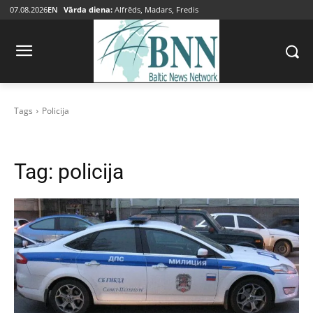
07.08.2026
EN
Vārda diena:
Alfrēds, Madars, Fredis
Tags
Policija
Tag:
policija