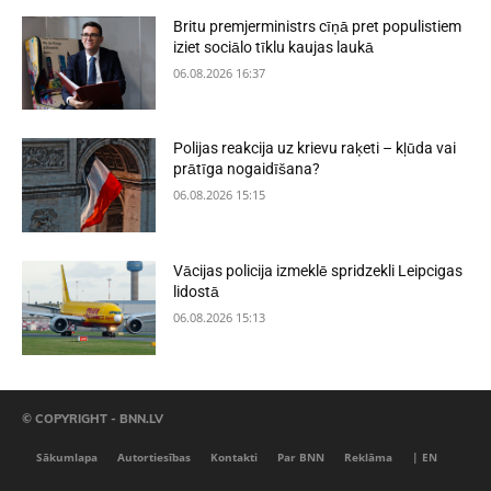
Britu premjerministrs cīņā pret populistiem
iziet sociālo tīklu kaujas laukā
06.08.2026 16:37
Polijas reakcija uz krievu raķeti – kļūda vai
prātīga nogaidīšana?
06.08.2026 15:15
Vācijas policija izmeklē spridzekli Leipcigas
lidostā
06.08.2026 15:13
© COPYRIGHT - BNN.LV
Sākumlapa
Autortiesības
Kontakti
Par BNN
Reklāma
| EN