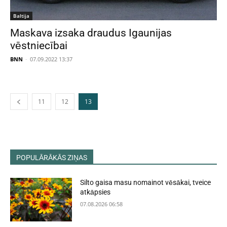
Baltija
Maskava izsaka draudus Igaunijas
vēstniecībai
BNN
-
07.09.2022 13:37
11
12
13
POPULĀRĀKĀS ZIŅAS
Silto gaisa masu nomainot vēsākai, tveice
atkāpsies
07.08.2026 06:58